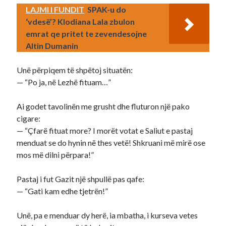
LAJMI I FUNDIT
SPAK-u do
‘vdesë’? Klodiana Lala zbulon
emrat qe pritet te zevendesojne
Altin Dumanin
Unë përpiqem të shpëtoj situatën:
— “Po ja, në Lezhë fituam…”
Ai godet tavolinën me grusht dhe fluturon një pako
cigare:
— “Çfarë fituat more? I morët votat e Saliut e pastaj
menduat se do hynin në thes vetë! Shkruani më mirë ose
mos më dilni përpara!”
Pastaj i fut Gazit një shpullë pas qafe:
— “Gati kam edhe tjetrën!”
Unë, pa e menduar dy herë, ia mbatha, i kurseva vetes