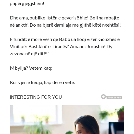
papërgjegjshëm!
Dhe ama, publiko listën e qeverisë hije! Boll na mbajte
në ankth! Do na bjerë damllaja me gjithë këtë nxehtësi!
E fundit: e more vesh që Babo ua hoqi vizën Gonxhes e
Vinit për Bashkinë e Tiranës? Amanet Jorushin! Dy
zezona në një ditë!”
Mbyllja? Vetëm kaq:
Kur vjen e keqja, hap derën vetë.