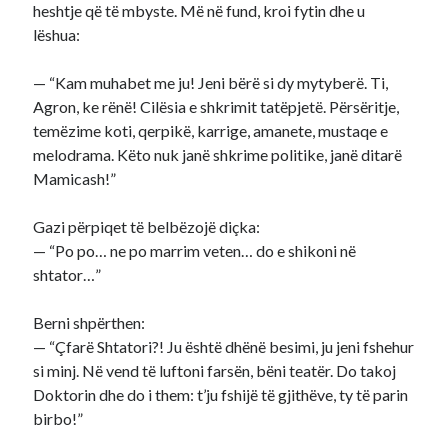
heshtje që të mbyste. Më në fund, kroi fytin dhe u
lëshua:
— “Kam muhabet me ju! Jeni bërë si dy mytyberë. Ti,
Agron, ke rënë! Cilësia e shkrimit tatëpjetë. Përsëritje,
temëzime koti, qerpikë, karrige, amanete, mustaqe e
melodrama. Këto nuk janë shkrime politike, janë ditarë
Mamicash!”
Gazi përpiqet të belbëzojë diçka:
— “Po po… ne po marrim veten… do e shikoni në
shtator…”
Berni shpërthen:
— “Çfarë Shtatori?! Ju është dhënë besimi, ju jeni fshehur
si minj. Në vend të luftoni farsën, bëni teatër. Do takoj
Doktorin dhe do i them: t’ju fshijë të gjithëve, ty të parin
birbo!”