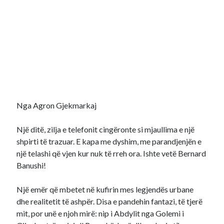
Nga Agron Gjekmarkaj
Një ditë, zilja e telefonit cingëronte si mjaullima e një
shpirti të trazuar. E kapa me dyshim, me parandjenjën e
një telashi që vjen kur nuk të rreh ora. Ishte vetë Bernard
Banushi!
Një emër që mbetet në kufirin mes legjendës urbane
dhe realitetit të ashpër. Disa e pandehin fantazi, të tjerë
mit, por unë e njoh mirë: nip i Abdylit nga Golemi i