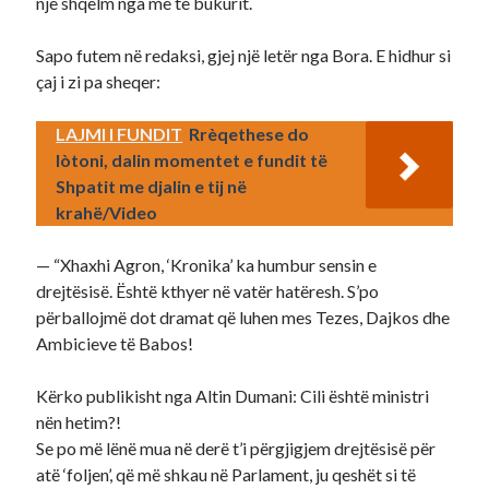
një shqelm nga më të bukurit.
Sapo futem në redaksi, gjej një letër nga Bora. E hidhur si
çaj i zi pa sheqer:
LAJMI I FUNDIT
Rrèqethese do
lòtoni, dalin momentet e fundit të
Shpatit me djalin e tij në
krahë/Video
— “Xhaxhi Agron, ‘Kronika’ ka humbur sensin e
drejtësisë. Është kthyer në vatër hatëresh. S’po
përballojmë dot dramat që luhen mes Tezes, Dajkos dhe
Ambicieve të Babos!
Kërko publikisht nga Altin Dumani: Cili është ministri
nën hetim?!
Se po më lënë mua në derë t’i përgjigjem drejtësisë për
atë ‘foljen’, që më shkau në Parlament, ju qeshët si të