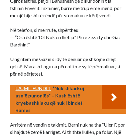
Gjirokastrës, pinjoll Banushësh që dikur donin t’ia
fshinin Enverit. Inxhinier, burrë me trup e me mend, por
me një hijeshi të rëndë për stomakun e këtij vendi.
Në telefon, si me rrufe, shpërtheu:
— “Ora është 10! Nuk erdhët ju? Piu e zeza ty dhe Gaz
Bardhin!”
U ngritëm me Gazin si dy të dënuar që shkojnë drejt
qelisë. Marash Logu na përcolli me sy të përmalluar, si
për në përjetësi.
LAJMI I FUNDIT
“Nuk shkarkoj
asnjë punonjës” – Kush është
kryebashkiaku që nuk i bindet
Ramës
Arritëm në vendin e takimit. Berni nuk na tha “Uleni”, por
si hajdutë zëmë karriget. Ai thithte llullën, pa folur. Një