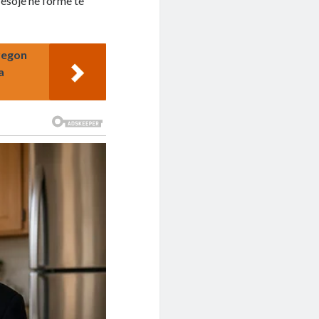
rësojë në formë të
tregon
a