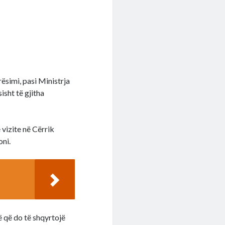
ësimi, pasi Ministrja
isht të gjitha
 vizite në Cërrik
oni.
 që do të shqyrtojë