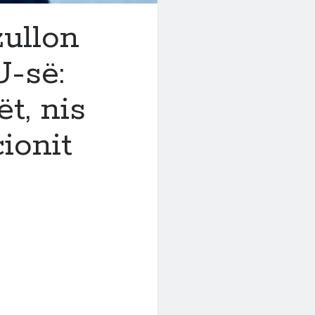
zullon
-së:
t, nis
cionit