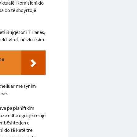
aktualë. Komisioni do
sa do të shqyrtojë
ti Bujqësor i Tiranës,
ektiviteti në vlerësim.
he
thelluar, me synim
-së.
eve pa planifikim
zë edhe ngritjen e një
 mbështetjen e
ni do të ketë tre