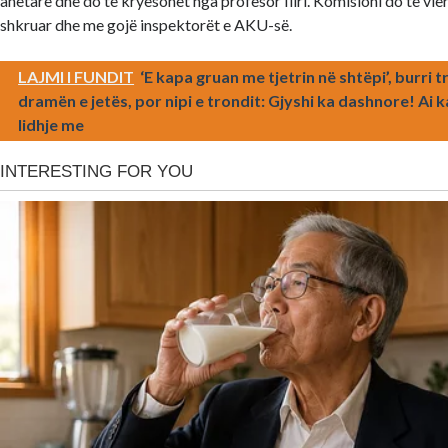
anëtarë dhe do të kryesohet nga profesor Iliri. Komisioni do të vle
shkruar dhe me gojë inspektorët e AKU-së.
LAJMI I FUNDIT
‘E kapa gruan me tjetrin në shtëpi’, burri 
dramën e jetës, por nipi e trondit: Gjyshi ka dashnore! Ai k
lidhje me