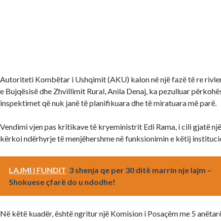
Autoriteti Kombëtar i Ushqimit (AKU) kalon në një fazë të re rivler
e Bujqësisë dhe Zhvillimit Rural, Anila Denaj, ka pezulluar përkohës
inspektimet që nuk janë të planifikuara dhe të miratuara më parë.
Vendimi vjen pas kritikave të kryeministrit Edi Rama, i cili gjatë një
kërkoi ndërhyrje të menjëhershme në funksionimin e këtij instituci
LAJMI I FUNDIT
3 shenja qe per 30 ditë marrin nje lajm –
Shokuese çfarë do u ndodhe!
Në këtë kuadër, është ngritur një Komision i Posaçëm me 5 anëtarë