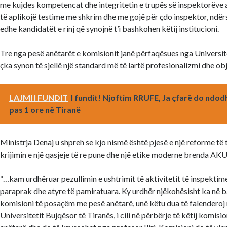
me kujdes kompetencat dhe integritetin e trupës së inspektorëve 
të aplikojë testime me shkrim dhe me gojë për çdo inspektor, ndër
edhe kandidatët e rinj që synojnë t’i bashkohen këtij institucioni.
Tre nga pesë anëtarët e komisionit janë përfaqësues nga Universite
çka synon të sjellë një standard më të lartë profesionalizmi dhe obj
LAJMI I FUNDIT
I fundit! Njoftim RRUFE, Ja çfarë do ndod
pas 1 ore në Tiranë
Ministrja Denaj u shpreh se kjo nismë është pjesë e një reforme të 
krijimin e një qasjeje të re pune dhe një etike moderne brenda AKU
“…kam urdhëruar pezullimin e ushtrimit të aktivitetit të inspektim
paraprak dhe atyre të pamiratuara. Ky urdhër njëkohësisht ka në ba
komisioni të posaçëm me pesë anëtarë, unë këtu dua të falenderoj
Universitetit Bujqësor të Tiranës, i cili në përbërje të këtij komisio