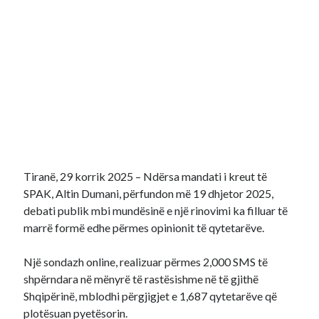
Tiranë, 29 korrik 2025 – Ndërsa mandati i kreut të
SPAK, Altin Dumani, përfundon më 19 dhjetor 2025,
debati publik mbi mundësinë e një rinovimi ka filluar të
marrë formë edhe përmes opinionit të qytetarëve.
Një sondazh online, realizuar përmes 2,000 SMS të
shpërndara në mënyrë të rastësishme në të gjithë
Shqipërinë, mblodhi përgjigjet e 1,687 qytetarëve që
plotësuan pyetësorin.