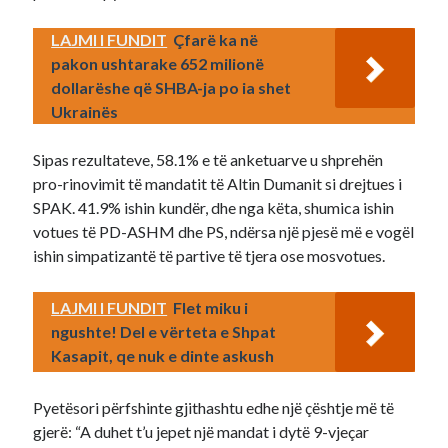
LAJMI I FUNDIT
Çfarë ka në
pakon ushtarake 652 milionë
dollarëshe që SHBA-ja po ia shet
Ukrainës
Sipas rezultateve, 58.1% e të anketuarve u shprehën
pro-rinovimit të mandatit të Altin Dumanit si drejtues i
SPAK. 41.9% ishin kundër, dhe nga këta, shumica ishin
votues të PD-ASHM dhe PS, ndërsa një pjesë më e vogël
ishin simpatizantë të partive të tjera ose mosvotues.
LAJMI I FUNDIT
Flet miku i
ngushte! Del e vërteta e Shpat
Kasapit, qe nuk e dinte askush
Pyetësori përfshinte gjithashtu edhe një çështje më të
gjerë: “A duhet t’u jepet një mandat i dytë 9-vjeçar