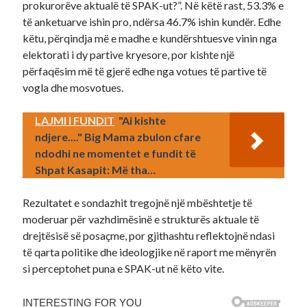
prokurorëve aktualë të SPAK-ut?”. Në këtë rast, 53.3% e
të anketuarve ishin pro, ndërsa 46.7% ishin kundër. Edhe
këtu, përqindja më e madhe e kundërshtuesve vinin nga
elektorati i dy partive kryesore, por kishte një
përfaqësim më të gjerë edhe nga votues të partive të
vogla dhe mosvotues.
LAJMI I FUNDIT
"Ai kishte
ndjere...." Big Mama zbulon cfare
ndodhi ne momentet e fundit të
Shpat Kasapit: Më tha…
Rezultatet e sondazhit tregojnë një mbështetje të
moderuar për vazhdimësinë e strukturës aktuale të
drejtësisë së posaçme, por gjithashtu reflektojnë ndasi
të qarta politike dhe ideologjike në raport me mënyrën
si perceptohet puna e SPAK-ut në këto vite.