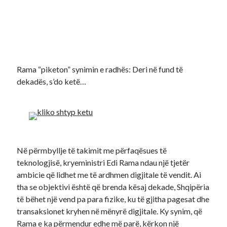
Rama “piketon” synimin e radhës: Deri në fund të
dekadës, s’do ketë…
Në përmbyllje të takimit me përfaqësues të
teknologjisë, kryeministri Edi Rama ndau një tjetër
ambicie që lidhet me të ardhmen digjitale të vendit. Ai
tha se objektivi është që brenda kësaj dekade, Shqipëria
të bëhet një vend pa para fizike, ku të gjitha pagesat dhe
transaksionet kryhen në mënyrë digjitale. Ky synim, që
Rama e ka përmendur edhe më parë, kërkon një