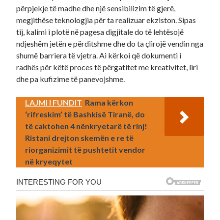
përpjekje të madhe dhe një sensibilizim të gjerë,
megjithëse teknologjia për ta realizuar ekziston. Sipas
tij, kalimi i plotë në pagesa digjitale do të lehtësojë
ndjeshëm jetën e përditshme dhe do ta çlirojë vendin nga
shumë barriera të vjetra. Ai kërkoi që dokumenti i
radhës për këtë proces të përgatitet me kreativitet, liri
dhe pa kufizime të panevojshme.
LAJMI I FUNDIT
Rama kërkon
‘rifreskim’ të Bashkisë Tiranë, do
të caktohen 4 nënkryetarë të rinj!
Ristani drejton skemën e re të
riorganizimit të pushtetit vendor
në kryeqytet