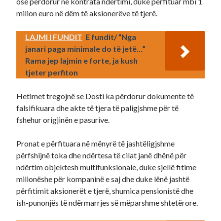
ose përdorur në kontrata ndërtimi, duke përfituar mbi 1
milion euro në dëm të aksionerëve të tjerë.
LAJMI I FUNDIT
E fundit/ “Nga
janari paga minimale do të jetë…”
Rama jep lajmin e forte, ja kush
tjeter perfiton
Hetimet tregojnë se Dosti ka përdorur dokumente të
falsifikuara dhe akte të tjera të paligjshme për të
fshehur origjinën e pasurive.
Pronat e përfituara në mënyrë të jashtëligjshme
përfshijnë toka dhe ndërtesa të cilat janë dhënë për
ndërtim objektesh multifunksionale, duke sjellë fitime
milionëshe për kompaninë e saj dhe duke lënë jashtë
përfitimit aksionerët e tjerë, shumica pensionistë dhe
ish-punonjës të ndërmarrjes së mëparshme shtetërore.