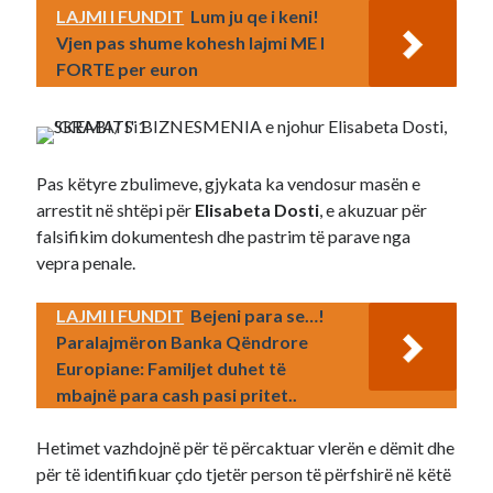
LAJMI I FUNDIT
Lum ju qe i keni!
Vjen pas shume kohesh lajmi ME I
FORTE per euron
Pas këtyre zbulimeve, gjykata ka vendosur masën e
arrestit në shtëpi për
Elisabeta Dosti
, e akuzuar për
falsifikim dokumentesh dhe pastrim të parave nga
vepra penale.
LAJMI I FUNDIT
Bejeni para se…!
Paralajmëron Banka Qëndrore
Europiane: Familjet duhet të
mbajnë para cash pasi pritet..
Hetimet vazhdojnë për të përcaktuar vlerën e dëmit dhe
për të identifikuar çdo tjetër person të përfshirë në këtë