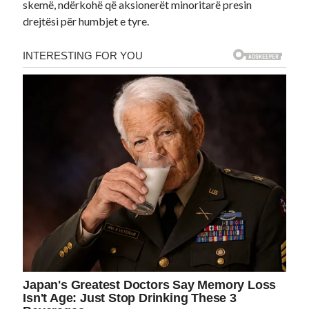
skemë, ndërkohë që aksionerët minoritarë presin
drejtësi për humbjet e tyre.