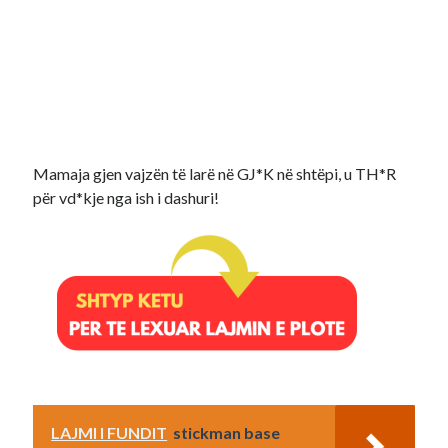
Mamaja gjen vajzën të larë në GJ*K në shtëpi, u TH*R
për vd*kje nga ish i dashuri!
LAJMI I FUNDIT
stickman base