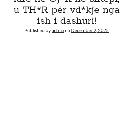
u TH*R për vd*kje nga
ish i dashuri!
Published by
admin
on
December 2, 2025