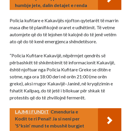
humbje jete, dalin detajet e renda
Policia kufitare e Kakavijës njofton qytetarët të marrin
masa dhe të planifikojnë oraret e udhëtimit. Të vetme
automjete që do të lejohen të kalojnë do të jenë vetëm
ato që do të kenë emergjenca shëndetësore.
“Policia Kufitare Kakavijë, nëpërmjet qendrës së
përbashkët të shkëmbimit të informacionit Kakavijë,
është njoftuar nga Policia Kufitare Greke se ditën e
sotme, nga ora 18:00 deri në orën 21:00 (me orën
greke), aksi rrugor Kakavijë–Janinë, në kryqëzimin e
fshatit Kallpaq, do të jetë i bllokuar për shkak të
protestës që do të zhvillojnë fermerët.
LAJMI I FUNDIT
Cmenduria e
Kodit te ri Penal! Ja si neni per
‘S*ksin’ mund te mbushë burgjet