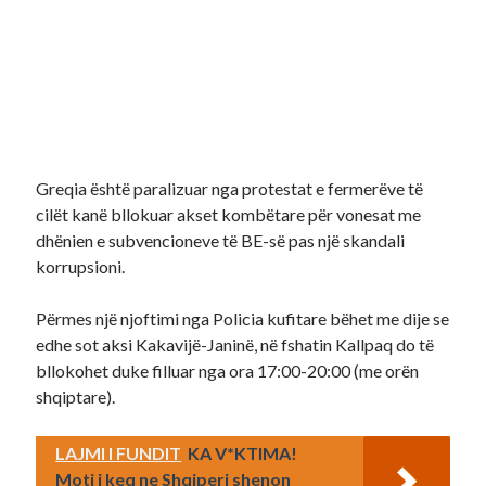
Greqia është paralizuar nga protestat e fermerëve të
cilët kanë bllokuar akset kombëtare për vonesat me
dhënien e subvencioneve të BE-së pas një skandali
korrupsioni.
Përmes një njoftimi nga Policia kufitare bëhet me dije se
edhe sot aksi Kakavijë-Janinë, në fshatin Kallpaq do të
bllokohet duke filluar nga ora 17:00-20:00 (me orën
shqiptare).
LAJMI I FUNDIT
KA V*KTIMA!
Moti i keq ne Shqiperi shenon