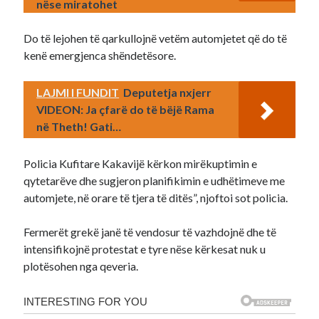
nëse miratohet
Do të lejohen të qarkullojnë vetëm automjetet që do të
kenë emergjenca shëndetësore.
LAJMI I FUNDIT
Deputetja nxjerr
VIDEON: Ja çfarë do të bëjë Rama
në Theth! Gati…
Policia Kufitare Kakavijë kërkon mirëkuptimin e
qytetarëve dhe sugjeron planifikimin e udhëtimeve me
automjete, në orare të tjera të ditës”, njoftoi sot policia.
Fermerët grekë janë të vendosur të vazhdojnë dhe të
intensifikojnë protestat e tyre nëse kërkesat nuk u
plotësohen nga qeveria.