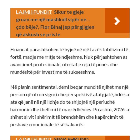
LAJMI I FUNDIT
Sikur te gjeje
gruan me një mashkull sipër ne…
çdo bëje?, Flor Binaj jep përgjigjen
që askush se priste
Financat parashikohen të hyjnë në një fazë stabilizimi të
fortë, madje me rritje të ndjeshme. Nuk përjashtohen as
avancimet profesionale, ofertat e reja të punës dhe
mundësitë për investime të suksesshme.
Në planin sentimental, demi beqar mund të njihet me një
person që ofron siguri dhe perspektivë afatgjatë, ndërsa
ata që janë në një lidhje do të shijojnë një periudhë
harmonie dhe thellimi të marrëdhënies. Po ashtu, 2026-a
shihet si vit i shërimit të brendshëm dhe kapërcimit të
peshave emocionale të së kaluarës.
LAJMI I FUNDIT
SPAK SHKUND