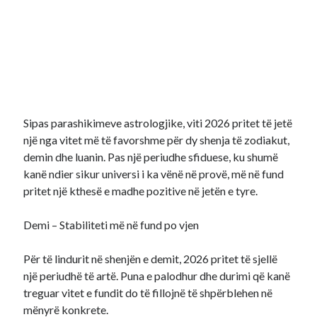
Sipas parashikimeve astrologjike, viti 2026 pritet të jetë
një nga vitet më të favorshme për dy shenja të zodiakut,
demin dhe luanin. Pas një periudhe sfiduese, ku shumë
kanë ndier sikur universi i ka vënë në provë, më në fund
pritet një kthesë e madhe pozitive në jetën e tyre.
Demi – Stabiliteti më në fund po vjen
Për të lindurit në shenjën e demit, 2026 pritet të sjellë
një periudhë të artë. Puna e palodhur dhe durimi që kanë
treguar vitet e fundit do të fillojnë të shpërblehen në
mënyrë konkrete.