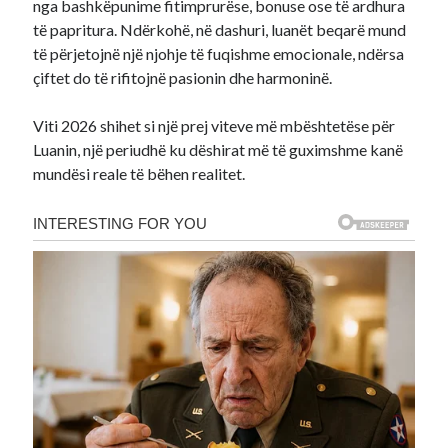
nga bashkëpunime fitimprurëse, bonuse ose të ardhura
të papritura. Ndërkohë, në dashuri, luanët beqarë mund
të përjetojnë një njohje të fuqishme emocionale, ndërsa
çiftet do të rifitojnë pasionin dhe harmoninë.
Viti 2026 shihet si një prej viteve më mbështetëse për
Luanin, një periudhë ku dëshirat më të guximshme kanë
mundësi reale të bëhen realitet.