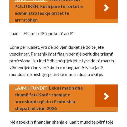
POLITIKËN, kush jane të fortet e
administrates qe pritet te
arr*stohen
Luani – Fillimi i një “epoke të artë”
Edhe për luanët, viti që po vjen duket se do të jetë
vendimtar. Parashikimet flasin për një periudhë triumfi
profesional, ku idetë dhe përpjekjet e tyre do të marrin
vëmendjen dhe vlerësimin e munguar. Aty ku janë
munduar në heshtje, pritet të marrin duartrokitje.
LAJMI I FUNDIT
Leku i madh dhe
shumë fat/ Katër shenjat e
horoskopit që do të mbushin
xhepat në vitin 2026
Në aspektin financiar, shenja e luanit mund të përfitojë