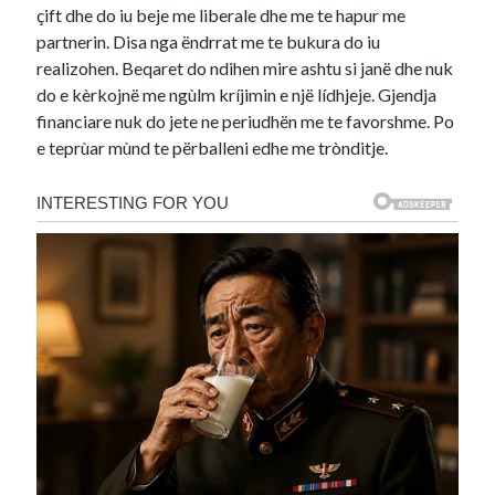
çift dhe do iu beje me liberale dhe me te hapur me
partnerin. Disa nga ëndrrat me te bukura do iu
realizohen. Beqaret do ndihen mire ashtu si janë dhe nuk
do e kèrkojnë me ngùlm kríjimin e një lídhjeje. Gjendja
financiare nuk do jete ne periudhën me te favorshme. Po
e teprùar mùnd te përballeni edhe me trònditje.