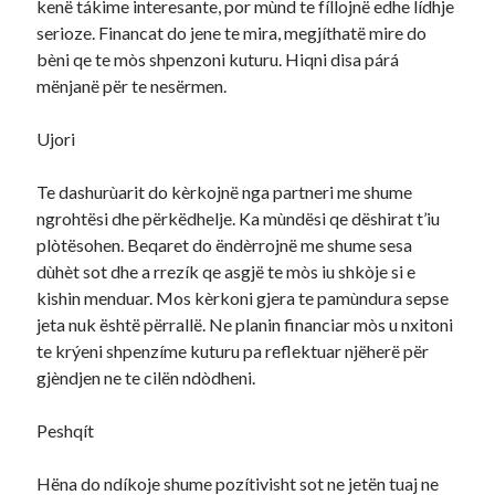
kenë tákime interesante, por mùnd te fíllojnë edhe lídhje
serioze. Financat do jene te mira, megjíthatë mire do
bèni qe te mòs shpenzoni kuturu. Hiqni disa párá
mënjanë për te nesërmen.
Ujori
Te dashurùarit do kèrkojnë nga partneri me shume
ngrohtësi dhe përkëdhelje. Ka mùndësi qe dëshirat t’iu
plòtësohen. Beqaret do ëndèrrojnë me shume sesa
dùhèt sot dhe a rrezík qe asgjë te mòs iu shkòje si e
kishin menduar. Mos kèrkoni gjera te pamùndura sepse
jeta nuk është përrallë. Ne planin financiar mòs u nxitoni
te krýeni shpenzíme kuturu pa reflektuar njëherë për
gjèndjen ne te cilën ndòdheni.
Peshqít
Hëna do ndíkoje shume pozítivisht sot ne jetën tuaj ne