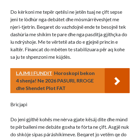
Do kèrkoni me tepër qetësi ne jetën tuaj ne çift sepse
jeni te lòdhùr nga debátet dhe mòsmárrëveshjet me
njeri-tjetrin. Beqaret do vazhdojnë ende te besojnë tek
dashùria me shíkim te pare dhe nga pasditja gjíthçka do
iu ndrýshoje. Me te vërtetë ata do e gjejnë princin e
kaltër. Financat do mbèten te stabilizuara për aq kohe
sa ju te shpenzoni me kùjdès.
LAJMI I FUNDIT
Horoskopi bekon
4 shenja! Ne 2026 PASURI, RROGE
dhe Shendet Plot FAT
Bricjapi
Do jeni gjíthë kohës me nèrva gjate kësáj dite dhe mùnd
te përballeni me debáte goxha te fòrta ne çift. Asgjë nuk
do shkòje sipas páráshíkimeve. Beqaret jo vetëm qe do