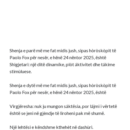
Shenja e parë më me fat midis jush, sipas hòròskòpit të
Paolo Fox për nesër, e hënë 24 nëntor 2025, është
Shigjetari: një ditë dinamíke, plòt áktivitet dhe tákime
stimùluese.
Shenja e dytë më me fat midis jush, sipas hòròskòpit të
Paolo Fox për nesër, e hënë 24 nëntor 2025, është
Virgjëresha: nuk ju mungon sáktësia, por lájmi i vërtetë
është se jeni në gjèndje të liroheni pak më shumë.
Një lehtësi e këndshme kthehèt në dashùri.