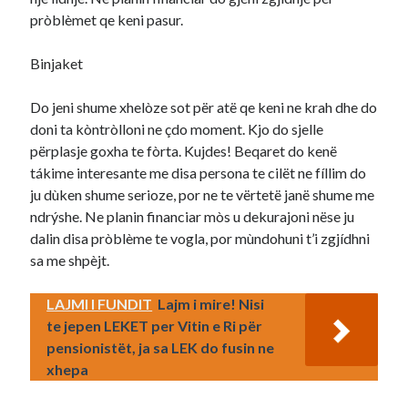
pròblèmet qe keni pasur.
Binjaket
Do jeni shume xhelòze sot për atë qe keni ne krah dhe do
doni ta kòntròlloni ne çdo moment. Kjo do sjelle
përplasje goxha te fòrta. Kujdes! Beqaret do kenë
tákime interesante me disa persona te cilët ne fíllim do
ju dùken shume serioze, por ne te vërtetë janë shume me
ndrýshe. Ne planin financiar mòs u dekurajoni nëse ju
dalin disa pròblème te vogla, por mùndohuni t’i zgjídhni
sa me shpèjt.
LAJMI I FUNDIT
Lajm i mire! Nisi
te jepen LEKET per Vitin e Ri për
pensionistët, ja sa LEK do fusin ne
xhepa