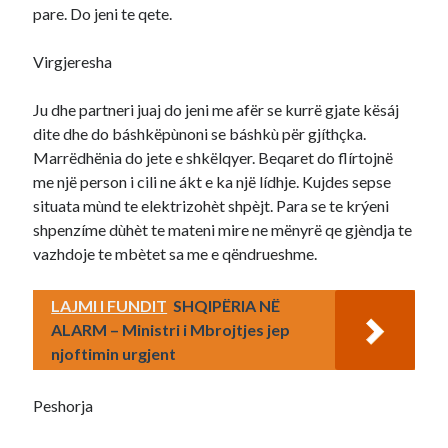
pare. Do jeni te qete.
Virgjeresha
Ju dhe partneri juaj do jeni me afër se kurrë gjate kësáj
dite dhe do báshkëpùnoni se báshkù për gjíthçka.
Marrëdhënia do jete e shkëlqyer. Beqaret do flírtojnë
me një person i cili ne ákt e ka një lídhje. Kujdes sepse
situata mùnd te elektrizohèt shpèjt. Para se te krýeni
shpenzíme dùhèt te mateni mire ne mënyrë qe gjèndja te
vazhdoje te mbètet sa me e qëndrueshme.
LAJMI I FUNDIT
SHQIPËRIA NË
ALARM – Ministri i Mbrojtjes jep
njoftimin urgjent
Peshorja