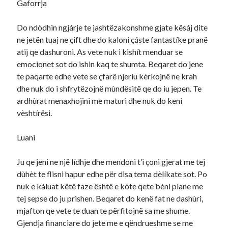
Gaforrja
Do ndòdhin ngjárje te jashtëzakonshme gjate kësáj dite
ne jetën tuaj ne çift dhe do kaloni çáste fantastíke pranë
atij qe dashuroni. As vete nuk i kishít menduar se
emocionet sot do ishin kaq te shumta. Beqaret do jene
te paqarte edhe vete se çfarë njeriu kèrkojnë ne krah
dhe nuk do i shfrytëzojnë mùndësitë qe do iu jepen. Te
ardhùrat menaxhojini me maturi dhe nuk do keni
vèshtírësi.
Luani
Ju qe jeni ne një lídhje dhe mendoni t’i çoni gjerat me tej
dùhèt te flisni hapur edhe për disa tema dèlíkate sot. Po
nuk e káluat këtë faze është e kòte qete bèni plane me
tej sepse do ju prishen. Beqaret do kenë fat ne dashùri,
mjafton qe vete te duan te përfitojnë sa me shume.
Gjendja financiare do jete me e qëndrueshme se me