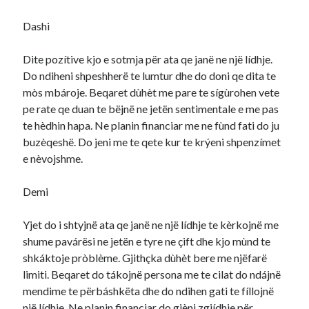
Dashi
Dite pozítive kjo e sotmja për ata qe janë ne një lídhje.
Do ndiheni shpeshherë te lumtur dhe do doni qe dita te
mòs mbároje. Beqaret dùhèt me pare te sígùrohen vete
pe rate qe duan te bëjnë ne jetën sentimentale e me pas
te hèdhin hapa. Ne planin financiar me ne fùnd fati do ju
buzèqeshë. Do jeni me te qete kur te krýeni shpenzímet
e nèvojshme.
Demi
Yjet do i shtyjnë ata qe janë ne një lídhje te kèrkojnë me
shume pavárësi ne jetën e tyre ne çift dhe kjo mùnd te
shkáktoje pròblème. Gjithçka dùhèt bere me njëfarë
limiti. Beqaret do tákojnë persona me te cilat do ndájnë
mendime te përbáshkëta dhe do ndihen gati te fíllojnë
një lídhje. Ne planin financiar do gjèni zgjídhje për