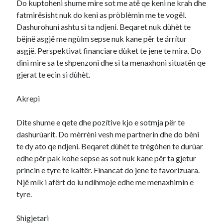
Do kuptoheni shume mire sot me atë qe keni ne krah dhe
fatmirësisht nuk do keni as pròblèmin me te vogël.
Dashurohuni ashtu si ta ndjeni. Beqaret nuk dùhèt te
bëjnë asgjë me ngùlm sepse nuk kane për te árrítur
asgjë. Perspektivat financiare dùket te jene te mira. Do
dini mire sa te shpenzoni dhe si ta menaxhoni situatën qe
gjerat te ecin si dùhèt.
Akrepi
Dite shume e qete dhe pozítive kjo e sotmja për te
dashurùarit. Do mèrrèni vesh me partnerin dhe do bèni
te dy ato qe ndjeni. Beqaret dùhèt te trègòhen te durùar
edhe për pak kohe sepse as sot nuk kane për ta gjetur
princin e tyre te kaltër. Financat do jene te favorizuara.
Një mík i afërt do iu ndíhmoje edhe me menaxhimin e
tyre.
Shigjetari