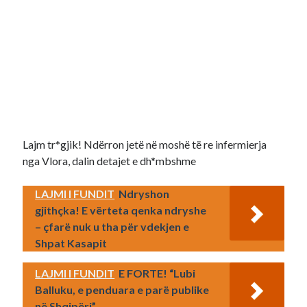
Lajm tr*gjik! Ndërron jetë në moshë të re infermierja
nga Vlora, dalin detajet e dh*mbshme
LAJMI I FUNDIT
Ndryshon
gjithçka! E vërteta qenka ndryshe
– çfarë nuk u tha për vdekjen e
Shpat Kasapit
LAJMI I FUNDIT
E FORTE! “Lubi
Balluku, e penduara e parë publike
në Shqipëri”