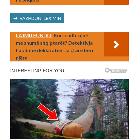
VAZHDONI LEXIMIN
LAJMI I FUNDIT
Kur tradhtojnë
më shumë shqiptarët? Detektivja
habit me deklaratën: Ja çfarë bëri
njëra