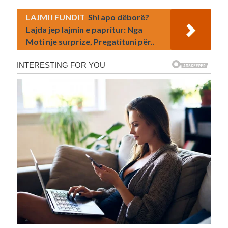
LAJMI I FUNDIT
Shi apo dëborë?
Lajda jep lajmin e papritur: Nga
Moti nje surprize, Pregatituni për..