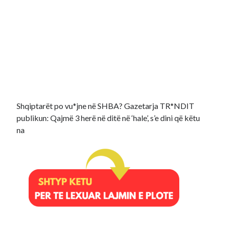
Shqiptarët po vu*jne në SHBA? Gazetarja TR*NDIT
publikun: Qajmë 3 herë në ditë në ‘hale’, s’e dini që këtu
na