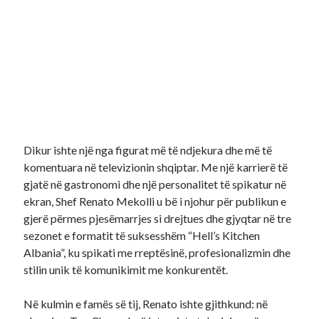
Dikur ishte një nga figurat më të ndjekura dhe më të
komentuara në televizionin shqiptar. Me një karrierë të
gjatë në gastronomi dhe një personalitet të spikatur në
ekran, Shef Renato Mekolli u bë i njohur për publikun e
gjerë përmes pjesëmarrjes si drejtues dhe gjyqtar në tre
sezonet e formatit të suksesshëm “Hell’s Kitchen
Albania”, ku spikati me rreptësinë, profesionalizmin dhe
stilin unik të komunikimit me konkurentët.
Në kulmin e famës së tij, Renato ishte gjithkund: në