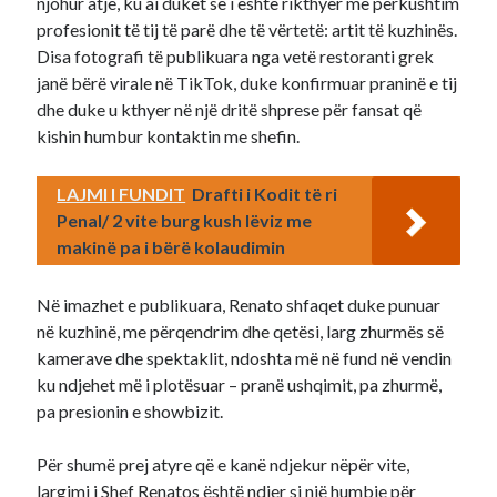
njohur atje, ku ai duket se i është rikthyer me përkushtim
profesionit të tij të parë dhe të vërtetë: artit të kuzhinës.
Disa fotografi të publikuara nga vetë restoranti grek
janë bërë virale në TikTok, duke konfirmuar praninë e tij
dhe duke u kthyer në një dritë shprese për fansat që
kishin humbur kontaktin me shefin.
LAJMI I FUNDIT
Drafti i Kodit të ri
Penal/ 2 vite burg kush lëviz me
makinë pa i bërë kolaudimin
Në imazhet e publikuara, Renato shfaqet duke punuar
në kuzhinë, me përqendrim dhe qetësi, larg zhurmës së
kamerave dhe spektaklit, ndoshta më në fund në vendin
ku ndjehet më i plotësuar – pranë ushqimit, pa zhurmë,
pa presionin e showbizit.
Për shumë prej atyre që e kanë ndjekur nëpër vite,
largimi i Shef Renatos është ndier si një humbje për