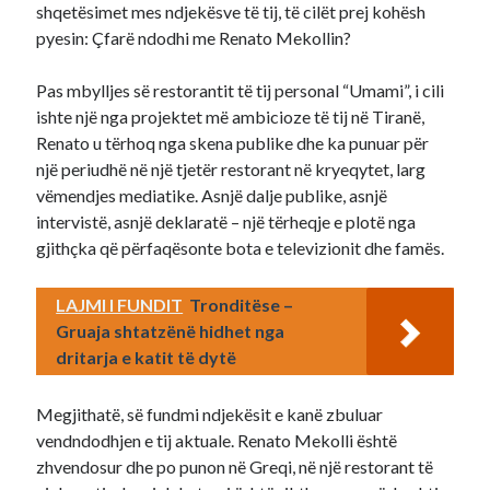
shqetësimet mes ndjekësve të tij, të cilët prej kohësh
pyesin: Çfarë ndodhi me Renato Mekollin?
Pas mbylljes së restorantit të tij personal “Umami”, i cili
ishte një nga projektet më ambicioze të tij në Tiranë,
Renato u tërhoq nga skena publike dhe ka punuar për
një periudhë në një tjetër restorant në kryeqytet, larg
vëmendjes mediatike. Asnjë dalje publike, asnjë
intervistë, asnjë deklaratë – një tërheqje e plotë nga
gjithçka që përfaqësonte bota e televizionit dhe famës.
LAJMI I FUNDIT
Tronditëse –
Gruaja shtatzënë hidhet nga
dritarja e katit të dytë
Megjithatë, së fundmi ndjekësit e kanë zbuluar
vendndodhjen e tij aktuale. Renato Mekolli është
zhvendosur dhe po punon në Greqi, në një restorant të