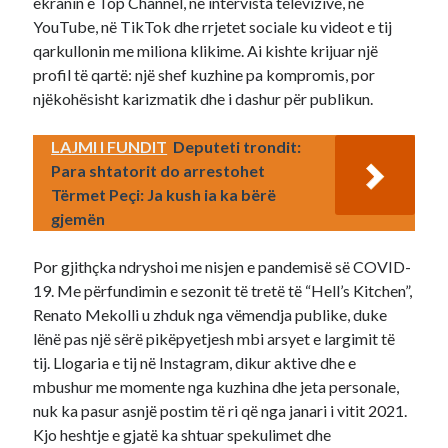
ekranin e Top Channel, në intervista televizive, në
YouTube, në TikTok dhe rrjetet sociale ku videot e tij
qarkullonin me miliona klikime. Ai kishte krijuar një
profil të qartë: një shef kuzhine pa kompromis, por
njëkohësisht karizmatik dhe i dashur për publikun.
LAJMI I FUNDIT
Deputeti trondit:
Para shtatorit do arrestohet
Tërmet Peçi: Ja kush ia ka bërë
gjemën
Por gjithçka ndryshoi me nisjen e pandemisë së COVID-
19. Me përfundimin e sezonit të tretë të “Hell’s Kitchen”,
Renato Mekolli u zhduk nga vëmendja publike, duke
lënë pas një sërë pikëpyetjesh mbi arsyet e largimit të
tij. Llogaria e tij në Instagram, dikur aktive dhe e
mbushur me momente nga kuzhina dhe jeta personale,
nuk ka pasur asnjë postim të ri që nga janari i vitit 2021.
Kjo heshtje e gjatë ka shtuar spekulimet dhe