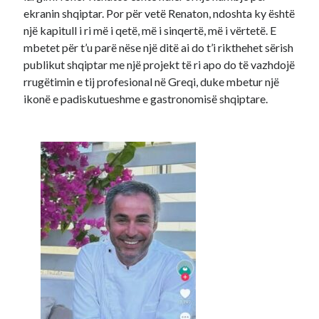
ekranin shqiptar. Por për vetë Renaton, ndoshta ky është
një kapitull i ri më i qetë, më i sinqertë, më i vërtetë. E
mbetet për t’u parë nëse një ditë ai do t’i rikthehet sërish
publikut shqiptar me një projekt të ri apo do të vazhdojë
rrugëtimin e tij profesional në Greqi, duke mbetur një
ikonë e padiskutueshme e gastronomisë shqiptare.