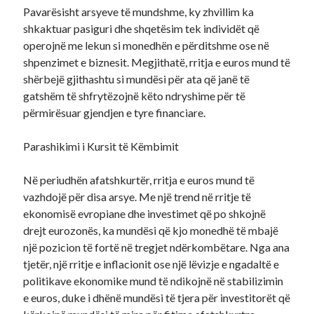
Pavarësisht arsyeve të mundshme, ky zhvillim ka
shkaktuar pasiguri dhe shqetësim tek individët që
operojnë me lekun si monedhën e përditshme ose në
shpenzimet e biznesit. Megjithatë, rritja e euros mund të
shërbejë gjithashtu si mundësi për ata që janë të
gatshëm të shfrytëzojnë këto ndryshime për të
përmirësuar gjendjen e tyre financiare.
Parashikimi i Kursit të Këmbimit
Në periudhën afatshkurtër, rritja e euros mund të
vazhdojë për disa arsye. Me një trend në rritje të
ekonomisë evropiane dhe investimet që po shkojnë
drejt eurozonës, ka mundësi që kjo monedhë të mbajë
një pozicion të fortë në tregjet ndërkombëtare. Nga ana
tjetër, një rritje e inflacionit ose një lëvizje e ngadaltë e
politikave ekonomike mund të ndikojnë në stabilizimin
e euros, duke i dhënë mundësi të tjera për investitorët që