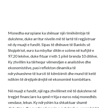
Monedha europiane ka shënuar një rimëkëmbje të
dukshme, duke arritur nivelin më të lartë të regjistruar
në dy muajt e fundit. Sipas të dhënave të Bankës së
Shqipërisë, euro ka mbyllur ditën e sotme në kufijtë e
97.20 lekëve, duke fituar rreth 1 pikë brenda 10 ditëve.
Ky zhvillim ka tërhequr vëmendjen e analistëve dhe
ekonomistëve, pasi reflekton dinamika të
ndryshueshme të kursit të këmbimit dhe mund të ketë
ndikim të drejtpërdrejtë në ekonominë kombëtare.
Në muajt e fundit, një nga zhvillimet më të dukshme në
tregjet financiare ka qenë rritja e euros ndaj monedhës
vendase, lekun. Ky ndryshim ka shkaktuar shumë