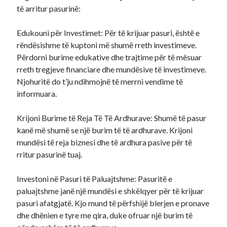
të arritur pasurinë:
Edukouni për Investimet: Për të krijuar pasuri, është e
rëndësishme të kuptoni më shumë rreth investimeve.
Përdorni burime edukative dhe trajtime për të mësuar
rreth tregjeve financiare dhe mundësive të investimeve.
Njohuritë do t’ju ndihmojnë të merrni vendime të
informuara.
Krijoni Burime të Reja Të Të Ardhurave: Shumë të pasur
kanë më shumë se një burim të të ardhurave. Krijoni
mundësi të reja biznesi dhe të ardhura pasive për të
rritur pasurinë tuaj.
Investoni në Pasuri të Paluajtshme: Pasuritë e
paluajtshme janë një mundësi e shkëlqyer për të krijuar
pasuri afatgjatë. Kjo mund të përfshijë blerjen e pronave
dhe dhënien e tyre me qira, duke ofruar një burim të