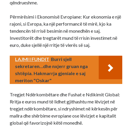
qëndrueshme.
Përmirësimi i Ekonomisë Evropiane: Kur ekonomia e një
rajoni, si Evropa, ka një performancë të mirë, kjo ka
tendencën të rrisë besimin në monedhën e saj.
Investitorët dhe tregtarët mund të rrisin investimet në
euro, duke sjellë një rritje të vlerës së saj.
LAJMI I FUNDIT
Burri sjell
sekretaren…dhe nxjerr gruan nga
shtëpia. Hakmarrja gjeniale e saj
meriton "Oskar"
Tregjet Ndërkombëtare dhe Fushat e Ndikimit Global:
Rritja e euros mund të lidhet gjithashtu me lëvizjet në
tregjet ndërkombëtare, si ndryshimet në kërkesën për
mallra dhe shërbime evropiane ose lëvizjet e kapitalit
global që favorizojnë këtë monedhë.