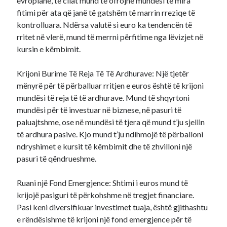
evropiane, të cilat mund të ofrojnë mundësi të mira
fitimi për ata që janë të gatshëm të marrin rreziqe të
kontrolluara. Ndërsa valutë si euro ka tendencën të
rritet në vlerë, mund të merrni përfitime nga lëvizjet në
kursin e këmbimit.
Krijoni Burime Të Reja Të Të Ardhurave: Një tjetër
mënyrë për të përballuar rritjen e euros është të krijoni
mundësi të reja të të ardhurave. Mund të shqyrtoni
mundësi për të investuar në biznese, në pasuri të
paluajtshme, ose në mundësi të tjera që mund t’ju sjellin
të ardhura pasive. Kjo mund t’ju ndihmojë të përballoni
ndryshimet e kursit të këmbimit dhe të zhvilloni një
pasuri të qëndrueshme.
Ruani një Fond Emergjence: Shtimi i euros mund të
krijojë pasiguri të përkohshme në tregjet financiare.
Pasi keni diversifikuar investimet tuaja, është gjithashtu
e rëndësishme të krijoni një fond emergjence për të