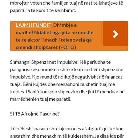
mbrojtur veten dhe familjen tuaj në rast të luhatjeve të
papritura të kursit të këmbimit.
LAJMI I FUNDIT
Dh*mbje e
madhe! Ndahet nga jeta ne moshe
te re aktori i madh i telenovela qe
cmendi shqiptaret (FOTO)
Shmangni Shpenzimet Impulsive: Në periudha të
pasigurisë ekonomike, është e lehtë të bëni shpenzime
impulsive. Kjo mund të ndikojë negativisht në financat
tuaja. Bëni kujdes dhe menaxhoni buxhetin tuaj me
kujdes. Planifikoni çdo shpenzim dhe jini të menduar në
marrëdhënien tuaj me paratë.
Si Të Afrojmë Pasurinë?
Të bëhesh i pasur është një proces afatgjatë që kërkon
angazhim dhe menaxhim të kujdesshëm. Ja disa ide për