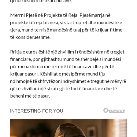
qëndrueshëm të të ardhurave.
Merrni Pjesë në Projekte të Reja: Pjesëmarrja në
projekte të reja biznesi, si start-up-et dhe mundësitë e
tjera, mund të rrisë mundësinë tuaj për të krijuar fitime
të konsiderueshme.
Rritja e euros është një zhvillim i rëndësishëm në tregjet
financiare, por gjithashtu mund të shërbejë si mundësi
për menaxhimin më të mirë të financave dhe për të
krijuar pasuri. Këshillat e mësipërme mund t’ju
ndihmojnë të shfrytëzoni ndryshimet e tregut në mënyrë
që të zhvilloni një strategji të fortë financiare dhe të
bëheni më të pasur.