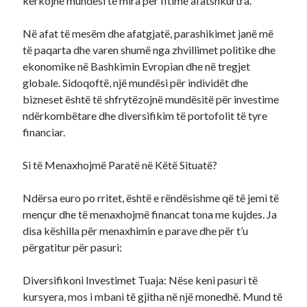
kërkojnë mundësi të mira për fitime afatshkurtra.
Në afat të mesëm dhe afatgjatë, parashikimet janë më
të paqarta dhe varen shumë nga zhvillimet politike dhe
ekonomike në Bashkimin Evropian dhe në tregjet
globale. Sidoqoftë, një mundësi për individët dhe
bizneset është të shfrytëzojnë mundësitë për investime
ndërkombëtare dhe diversifikim të portofolit të tyre
financiar.
Si të Menaxhojmë Paratë në Këtë Situatë?
Ndërsa euro po rritet, është e rëndësishme që të jemi të
mençur dhe të menaxhojmë financat tona me kujdes. Ja
disa këshilla për menaxhimin e parave dhe për t’u
përgatitur për pasuri:
Diversifikoni Investimet Tuaja: Nëse keni pasuri të
kursyera, mos i mbani të gjitha në një monedhë. Mund të