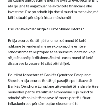
diskutime dhe pyetje në mesin e qytetarëve, veçanërisht
ata që janë të angazhuar në aktivitete financiare dhe
investime. Pse po ndodh kjo dhe si mund ta menaxhojmë
këtë situatë për të përfituar më shumë?
Pse ka Shkaktuar Rritja e Euros Shumë Interes?
Rritja e euros është një fenomen që mund të ketë
ndikime të rëndësishme në ekonomi, dhe është e
rëndësishme të kuptojmë se sa shumë mund të ndikojë
në jetën tonë përditshme. Shtimi i euros mund të ketë
disa arsye kryesore, të cilat përfshijnë:
Politikat Monetare të Bankës Qendrore Evropiane:
Shpesh, rritja e euros është një pasojë e politikave të
Bankës Qendrore Evropiane që synojnë të rrisin vlerën e
monedhës për të stabilizuar ekonominë. Kjo mund të
ndodhë për shkak të masave të marra për të luftuar
inflacionin ose për të mbajtur ekonominë të