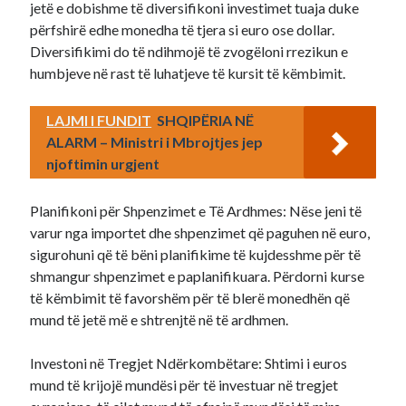
jetë e dobishme të diversifikoni investimet tuaja duke
përfshirë edhe monedha të tjera si euro ose dollar.
Diversifikimi do të ndihmojë të zvogëloni rrezikun e
humbjeve në rast të luhatjeve të kursit të këmbimit.
LAJMI I FUNDIT
SHQIPËRIA NË
ALARM – Ministri i Mbrojtjes jep
njoftimin urgjent
Planifikoni për Shpenzimet e Të Ardhmes: Nëse jeni të
varur nga importet dhe shpenzimet që paguhen në euro,
sigurohuni që të bëni planifikime të kujdesshme për të
shmangur shpenzimet e paplanifikuara. Përdorni kurse
të këmbimit të favorshëm për të blerë monedhën që
mund të jetë më e shtrenjtë në të ardhmen.
Investoni në Tregjet Ndërkombëtare: Shtimi i euros
mund të krijojë mundësi për të investuar në tregjet