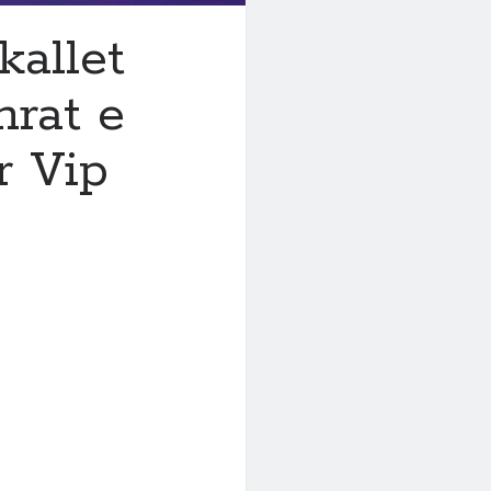
allet
mrat e
r Vip