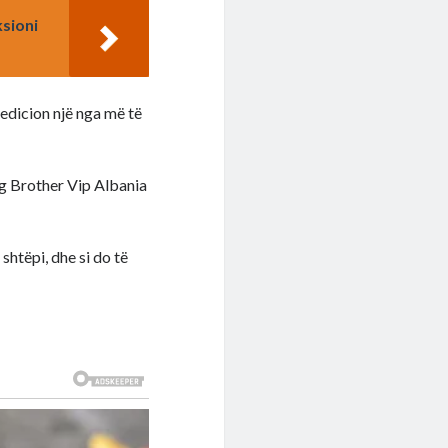
ksioni
 edicion një nga më të
ig Brother Vip Albania
shtëpi, dhe si do të