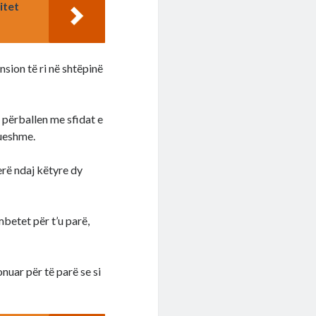
itet
nsion të ri në shtëpinë
 përballen me sfidat e
rueshme.
erë ndaj këtyre dy
mbetet për t’u parë,
onuar për të parë se si