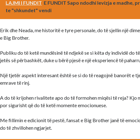
LAJMI I FUNDIT
E FUNDIT Sapo ndodhi levizja e madhe, pr
te "shkundet" vendi
Erik dhe Neada, me historitë e tyre personale, do të sjellin një dime
e Big Brother.
Publiku do të ketë mundësinë të ndjekë se si këta dy individë do të
jetës së përbashkët, duke u bërë pjesë e një eksperiencë të pahar
Një tjetër aspekt interesant është se si do të reagojnë banorët e tj
emrave të rinj.
A do të krijohen rivalitete apo do të formohen miqësi të reja? Kjo 
por sigurisht që do të ketë momente emocionuese.
Me fillimin e edicionit të pestë, fansat e Big Brother janë të emoci
do të zhvillohen ngjarjet.