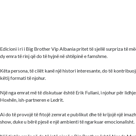
Edicioni i ri i Big Brother Vip Albania pritet të sjellë surpriza të m
dy emra të rinj që do të hyjnë në shtëpinë e famshme.
Këta persona, të cilët kanë një histori interesante, do të kontribu
këtij formati të njohur.
Një nga emrat më të diskutuar është Erik Fullani, i njohur për lidhje
Hoxhën, ish-partneren e Ledrit.
Ai do të provojë të fitojë zemrat e publikut dhe të krijojë një imazh 
show, duke u bërë pjesë e një ambienti të ngarkuar emocionalisht.