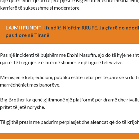
Një tjetër emër që do të jetë pjesë e Big Brother është Neada Muça,
karrierë të suksesshme si moderatore.
LAJMI I FUNDIT
I fundit! Njoftim RRUFE, Ja çfarë do ndod
pas 1 ore në Tiranë
Pas një incidenti të bujshëm me Enxhi Nasufin, ajo do të hyjë në sht
qartë: të tregojë se është më shumë se një figurë televizive.
Me nisjen e këtij edicioni, publiku është i etur për të parë se si do t
marrëdhëniet mes banorëve.
Big Brother ka qenë gjithmonë një platformë për dramë dhe rivalit
pritet të jetë ndryshe.
Të gjithë presin me padurim përplasjet dhe aleancat që do të krijo