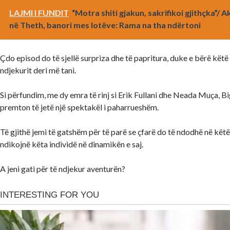
LAJMI I FUNDIT
“Motra shiti gjakun, sakrifikoi gjithçka”/ A
në Theth, banori mes lotëve: Rama na tha ndërtoni
Çdo episod do të sjellë surpriza dhe të papritura, duke e bërë këtë
ndjekurit deri më tani.
Si përfundim, me dy emra të rinj si Erik Fullani dhe Neada Muça, B
premton të jetë një spektakël i paharrueshëm.
Të gjithë jemi të gatshëm për të parë se çfarë do të ndodhë në këtë 
ndikojnë këta individë në dinamikën e saj.
A jeni gati për të ndjekur aventurën?