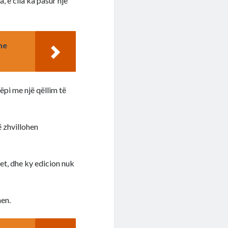
 e cila ka pasur një
he
ëpi me një qëllim të
ë zhvillohen
et, dhe ky edicion nuk
hen.