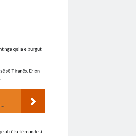
ht nga qelia e burgut
ë së Tiranës, Erion
.
a…
ë ai të ketë mundësi