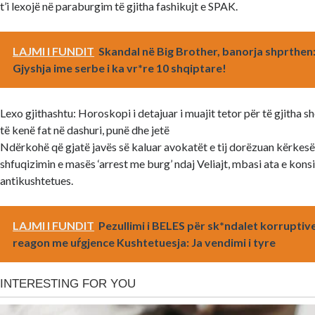
t’i lexojë në paraburgim të gjitha fashikujt e SPAK.
LAJMI I FUNDIT
Skandal në Big Brother, banorja shprthen
Gjyshja ime serbe i ka vr*re 10 shqiptare!
Lexo gjithashtu: Horoskopi i detajuar i muajit tetor për të gjitha sh
të kenë fat në dashuri, punë dhe jetë
Ndërkohë që gjatë javës së kaluar avokatët e tij dorëzuan kërkes
shfuqizimin e masës ‘arrest me burg’ ndaj Veliajt, mbasi ata e kons
antikushtetues.
LAJMI I FUNDIT
Pezullimi i BELES për sk*ndalet korruptive
reagon me uŕgjence Kushtetuesja: Ja vendimi i tyre