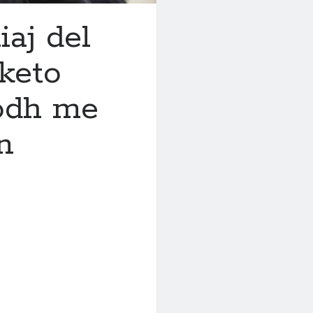
iaj del
 keto
dodh me
n