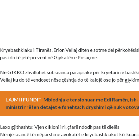
Kryebashkiaku i Tiranës, Erion Veliaj ditën e sotme del përkohësis
pasi do të jetë prezent në Gjykatën e Posaçme.
Në GJKKO zhvillohet sot seanca paraprake për kryetarin e bashkis
Veliaj ku do të vendoset nëse çështja do të kalojë ose jo për gjykim
LAJMI I FUNDIT
Mbledhja e tensionuar me Edi Ramën, ish-
ministri rrëfen detajet e fshehta: Ndryshimi që nuk votov
Lexo gjithashtu: Vjen cikloni i ri, çfarë ndodh pas të dielës
Në një seancë të mëparshme avokatët e kryebashkiakut kërkuan q