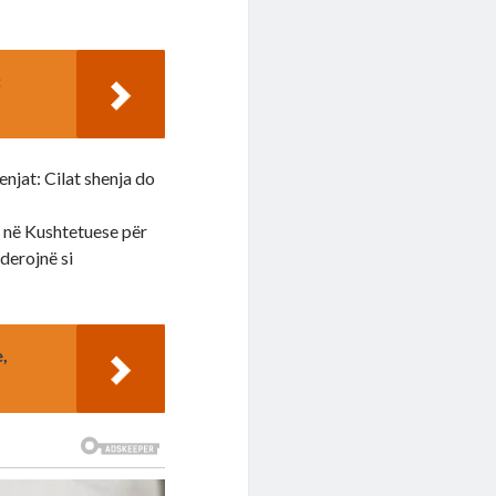
:
enjat: Cilat shenja do
ë në Kushtetuese për
iderojnë si
,