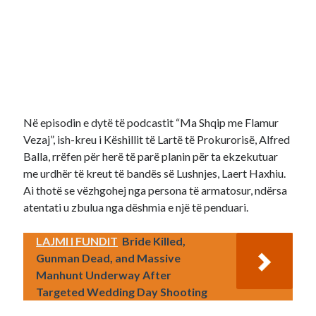
Në episodin e dytë të podcastit “Ma Shqip me Flamur
Vezaj”, ish-kreu i Këshillit të Lartë të Prokurorisë, Alfred
Balla, rrëfen për herë të parë planin për ta ekzekutuar
me urdhër të kreut të bandës së Lushnjes, Laert Haxhiu.
Ai thotë se vëzhgohej nga persona të armatosur, ndërsa
atentati u zbulua nga dëshmia e një të penduari.
LAJMI I FUNDIT
Bride Killed,
Gunman Dead, and Massive
Manhunt Underway After
Targeted Wedding Day Shooting