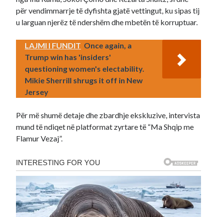
për vendimmarrje të dyfishta gjatë vettingut, ku sipas tij
u larguan njerëz të ndershëm dhe mbetën të korruptuar.
LAJMI I FUNDIT
Once again, a
Trump win has 'insiders'
questioning women's electability.
Mikie Sherrill shrugs it off in New
Jersey
Për më shumë detaje dhe zbardhje ekskluzive, intervista
mund të ndiqet në platformat zyrtare të “Ma Shqip me
Flamur Vezaj”.