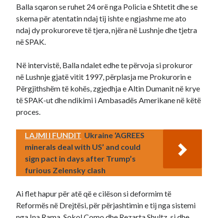
Balla sqaron se ruhet 24 orë nga Policia e Shtetit dhe se
skema për atentatin ndaj tij ishte e ngjashme me ato
ndaj dy prokuroreve të tjera, njëra në Lushnje dhe tjetra
në SPAK.
Në intervistë, Balla ndalet edhe te përvoja si prokuror
në Lushnje gjatë vitit 1997, përplasja me Prokurorin e
Përgjithshëm të kohës, zgjedhja e Altin Dumanit në krye
të SPAK-ut dhe ndikimi i Ambasadës Amerikane në këtë
proces.
LAJMI I FUNDIT
Ukraine ‘AGREES
minerals deal with US’ and could
sign pact in days after Trump’s
furious Zelensky clash
Ai flet hapur për atë që e cilëson si deformim të
Reformës në Drejtësi, për përjashtimin e tij nga sistemi
nga Ina Rama, Sokol Çomo dhe Rezarta Shultz, si dhe