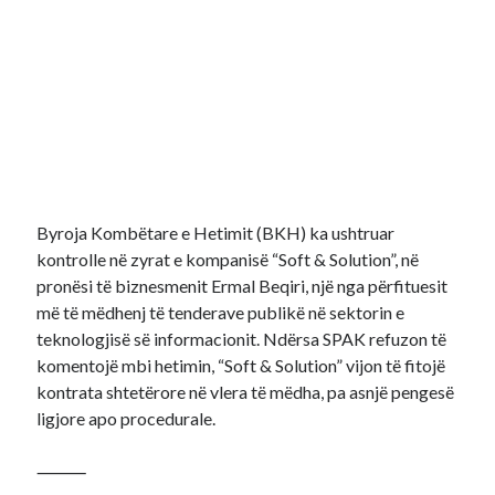
Byroja Kombëtare e Hetimit (BKH) ka ushtruar
kontrolle në zyrat e kompanisë “Soft & Solution”, në
pronësi të biznesmenit Ermal Beqiri, një nga përfituesit
më të mëdhenj të tenderave publikë në sektorin e
teknologjisë së informacionit. Ndërsa SPAK refuzon të
komentojë mbi hetimin, “Soft & Solution” vijon të fitojë
kontrata shtetërore në vlera të mëdha, pa asnjë pengesë
ligjore apo procedurale.
⸻