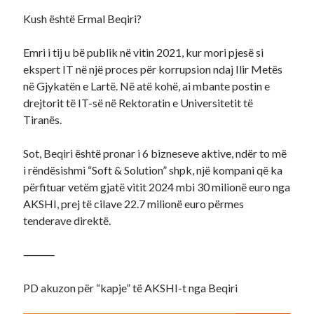
Kush është Ermal Beqiri?
Emri i tij u bë publik në vitin 2021, kur mori pjesë si
ekspert IT në një proces për korrupsion ndaj Ilir Metës
në Gjykatën e Lartë. Në atë kohë, ai mbante postin e
drejtorit të IT-së në Rektoratin e Universitetit të
Tiranës.
Sot, Beqiri është pronar i 6 bizneseve aktive, ndër to më
i rëndësishmi “Soft & Solution” shpk, një kompani që ka
përfituar vetëm gjatë vitit 2024 mbi 30 milionë euro nga
AKSHI, prej të cilave 22.7 milionë euro përmes
tenderave direktë.
⸻
PD akuzon për “kapje” të AKSHI-t nga Beqiri