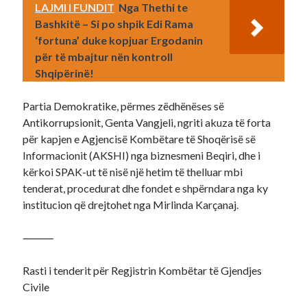
LAJMI I FUNDIT
Nga Thethi te
Bashkitë – Si po shpik Edi Rama
‘fortuna’ duke kopjuar Ergodanin
për të mbajtur nën kontroll
Shqipërinë!
Partia Demokratike, përmes zëdhënëses së
Antikorrupsionit, Genta Vangjeli, ngriti akuza të forta
për kapjen e Agjencisë Kombëtare të Shoqërisë së
Informacionit (AKSHI) nga biznesmeni Beqiri, dhe i
kërkoi SPAK-ut të nisë një hetim të thelluar mbi
tenderat, procedurat dhe fondet e shpërndara nga ky
institucion që drejtohet nga Mirlinda Karçanaj.
⸻
Rasti i tenderit për Regjistrin Kombëtar të Gjendjes
Civile