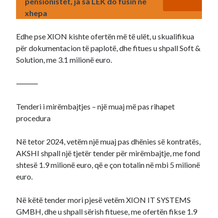
pensionistët, ja sa LEK do fusin ne
xhepa
Edhe pse XION kishte ofertën më të ulët, u skualifikua
për dokumentacion të paplotë, dhe fitues u shpall Soft &
Solution, me 3.1 milionë euro.
⸻
Tenderi i mirëmbajtjes – një muaj më pas rihapet
procedura
Në tetor 2024, vetëm një muaj pas dhënies së kontratës,
AKSHI shpall një tjetër tender për mirëmbajtje, me fond
shtesë 1.9 milionë euro, që e çon totalin në mbi 5 milionë
euro.
Në këtë tender mori pjesë vetëm XION IT SYSTEMS
GMBH, dhe u shpall sërish fituese, me ofertën fikse 1.9