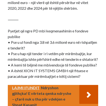
milionë euro – një vlerë që është përsëritur në vitet
2020, 2022 dhe 2024 për të njëjtin shërbim.
⸻
Pyetjet që ngre PD mbi keqmenaxhimin e fondeve
publike
• Pse u ul fondi nga 3.8 në 3.6 milionë euro në rishpalljen
e tenderit?
• Pse u hap një tender i ri vetëm për mirëmbajtje, kur
mirëmbajtja ishte përfshirë edhe në tenderin e shtatorit?
• A kemi të bëjmë me mbivendosje të fondeve publike?
• A është XION IT SYSTEMS GMBH një fituese e
paracaktuar për mirëmbajtjet e këtij sistemi?
LAJMI I FUNDIT
Ndryshon
gjithçka! E vërteta qenka ndryshe
– çfarë nuk u tha për vdekjen e
Shpat Kasapit