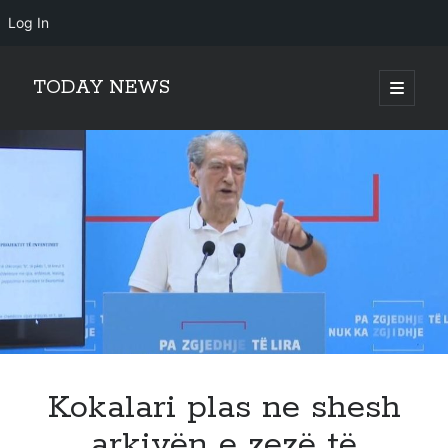
Log In
TODAY NEWS
open
primary
Sidebar
menu
Search
Search
Kokalari plas ne shesh
arkivën e zezë të