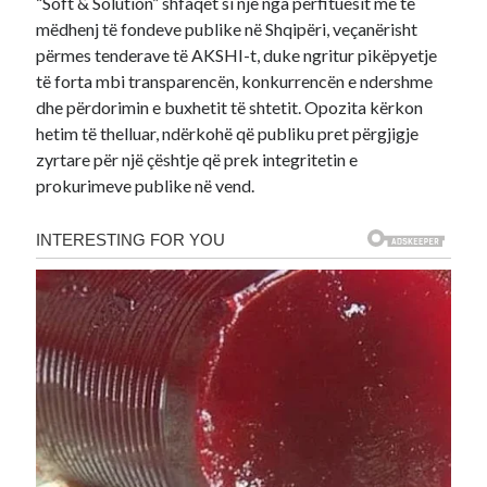
“Soft & Solution” shfaqet si një nga përfituesit më të
mëdhenj të fondeve publike në Shqipëri, veçanërisht
përmes tenderave të AKSHI-t, duke ngritur pikëpyetje
të forta mbi transparencën, konkurrencën e ndershme
dhe përdorimin e buxhetit të shtetit. Opozita kërkon
hetim të thelluar, ndërkohë që publiku pret përgjigje
zyrtare për një çështje që prek integritetin e
prokurimeve publike në vend.