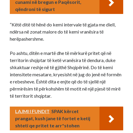
cunami në bregun e Paqësorit,
qëndroni të sigurt
“Këtë ditë të hënë do kemi intervale të gjata me diell,
ndërsa në zonat malore do të kemi vranësira të
herëpashershme.
Po ashtu, ditën e martë dhe të mërkurë pritet që në
territorin shqiptar të ketë vranësira të dendura, duke
shkaktuar reshje në të gjithë Shqipërinë. Do të kemi
intensitete mesatare, kryesisht në jug do jenë në formën
e rebesheve. Është dita e enjte që do të sjellë një
përmirësim të përkohshëm të motit në një pjesë të mirë
të territorit shqiptar.
LAJMI I FUNDIT
SPAK kërcet
prangat, kush jane të fortet e ketij
shteti qe pritet te arr*stohen