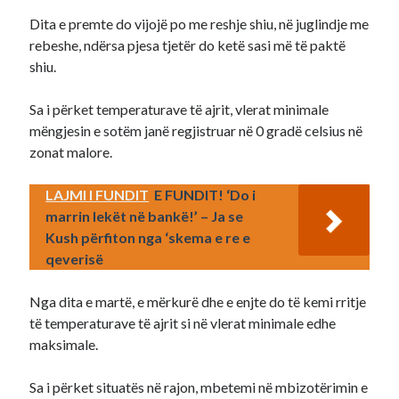
Dita e premte do vijojë po me reshje shiu, në juglindje me
rebeshe, ndërsa pjesa tjetër do ketë sasi më të paktë
shiu.
Sa i përket temperaturave të ajrit, vlerat minimale
mëngjesin e sotëm janë regjistruar në 0 gradë celsius në
zonat malore.
LAJMI I FUNDIT
E FUNDIT! ‘Do i
marrin lekët në bankë!’ – Ja se
Kush përfiton nga ‘skema e re e
qeverisë
Nga dita e martë, e mërkurë dhe e enjte do të kemi rritje
të temperaturave të ajrit si në vlerat minimale edhe
maksimale.
Sa i përket situatës në rajon, mbetemi në mbizotërimin e