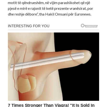
motit të qëndrueshëm, në vijim parashikohet që një
pjesë e mirë e rajonit të ketë prezente vranësirat, por
dhe reshje dëbore”, tha Hakil Omsani për Euronews.