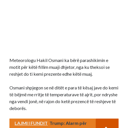
Meteorologu Hakil Osmani ka bërë parashikimin e
motit për këtë fillim muaji dhjetor, nga ku theksoi se
reshjet do ti kemi prezente edhe këtë muaj.
Osmani shpjegon se në ditët e para të kësaj jave do kemi
të bëjmë me rritje të temperaturave të ajrit, por ndryshe
nga vendi jonë, në rajon do ketë prezencë të reshjeve të
deborës.
LAJMI I FUNDIT
Trump: Alarm për