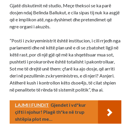
Gjatë diskutimit në studio, Meçe theksoi se ka parë
dosjen ndaj Belinda Ballukut, e cila sipas tij nuk ka asgjë
që e implikon atë, nga dyshimet dhe pretendimet që
ngre organi i akuzës.
“Posti i zv.kryeministrit është institucion, i cili rrjedh nga
parlamenti dhe në këtë plan unë e di se zbatohet ligji në
këtë rast, por di një gjë që më ka shqetësuar mua sot,
pushteti i prokurorëve është totalisht i pakontrolluar,
Sot me të drejtë unë them: çfarë ka ajo dosje, që arriti
deri në pezullimin zv.kryeministres, e di njeri? Asnjeri.
Atëherë kush i kontrollon këto dsoe4js, të cilat shpien
në penalitete të rënda të sistemit politik”, tha ai.
LAJMI I FUNDIT
Gjendet i vd*kur
çifti i njohur! Plagë th*ke në trup
shtëpia plot me…