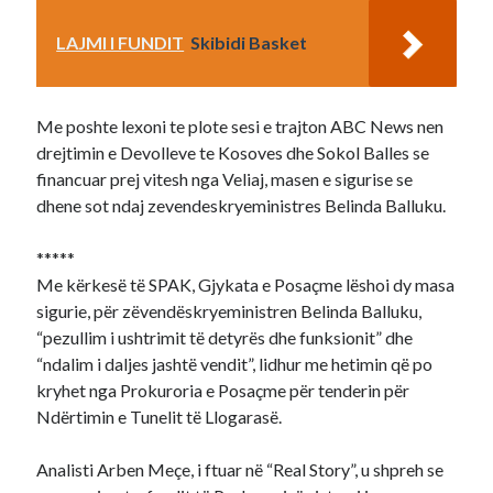
LAJMI I FUNDIT
Skibidi Basket
Me poshte lexoni te plote sesi e trajton ABC News nen
drejtimin e Devolleve te Kosoves dhe Sokol Balles se
financuar prej vitesh nga Veliaj, masen e sigurise se
dhene sot ndaj zevendeskryeministres Belinda Balluku.
*****
Me kërkesë të SPAK, Gjykata e Posaçme lëshoi dy masa
sigurie, për zëvendëskryeministren Belinda Balluku,
“pezullim i ushtrimit të detyrës dhe funksionit” dhe
“ndalim i daljes jashtë vendit”, lidhur me hetimin që po
kryhet nga Prokuroria e Posaçme për tenderin për
Ndërtimin e Tunelit të Llogarasë.
Analisti Arben Meçe, i ftuar në “Real Story”, u shpreh se