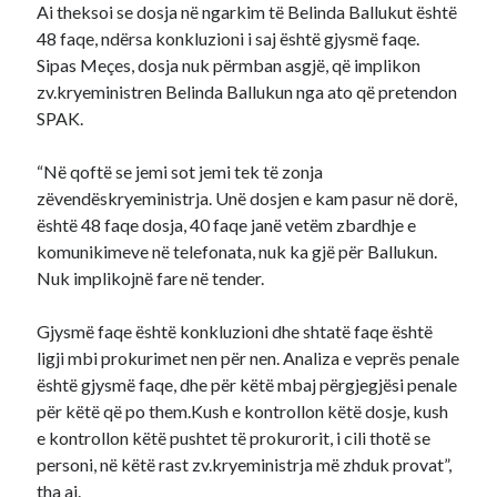
Ai theksoi se dosja në ngarkim të Belinda Ballukut është
48 faqe, ndërsa konkluzioni i saj është gjysmë faqe.
Sipas Meçes, dosja nuk përmban asgjë, që implikon
zv.kryeministren Belinda Ballukun nga ato që pretendon
SPAK.
“Në qoftë se jemi sot jemi tek të zonja
zëvendëskryeministrja. Unë dosjen e kam pasur në dorë,
është 48 faqe dosja, 40 faqe janë vetëm zbardhje e
komunikimeve në telefonata, nuk ka gjë për Ballukun.
Nuk implikojnë fare në tender.
Gjysmë faqe është konkluzioni dhe shtatë faqe është
ligji mbi prokurimet nen për nen. Analiza e veprës penale
është gjysmë faqe, dhe për këtë mbaj përgjegjësi penale
për këtë që po them.Kush e kontrollon këtë dosje, kush
e kontrollon këtë pushtet të prokurorit, i cili thotë se
personi, në këtë rast zv.kryeministrja më zhduk provat”,
tha ai.