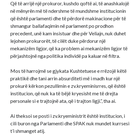
Që të arrijë një prokuror, kushdo qoftë ai, të anashkalojë
në mënyrën më të ndershme të mundshme institucionin
që është parlamenti dhe të përdorë makinacione për të
shmangur ballafaqimin në parlament po prodhon
precedent, unë kam insistuar dhe për Veliajn, nuk duhet
lejohen prokurorët, të cilët duke përdorur një
mekanizëm ligjor, që ka problem ai mekanizëm ligjor të
përjashtojnë nga politika individë pa kaluar në filtra.
Mos të harrojmë se gjykata Kushtetuese e rrëzojë këtë
praktikë dhe tani arrin absurditeti më i madh kur një
prokurë kërkon pezullimin e zv.kryeminisrres, që është
institucion, që nuk ka të bëjë kryesisht me të drejta
personale si e trajtojnë ata, që i trajton ligji.”, tha ai.
Ai theksoi se posti i zv.kryeministrit është institucion, i
cili buron nga Parlamenti dhe SPAK nuk mundet kurrsesi
t’i shmanget atij.