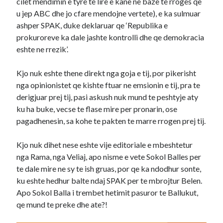
cilet mendimin e tyre te lire e kane ne baze te rroges qe
u jep ABC dhe jo cfare mendojne vertete), e ka sulmuar
ashper SPAK, duke deklaruar qe ‘Republika e
prokuroreve ka dale jashte kontrolli dhe qe demokracia
eshte ne rrezik’.
Kjo nuk eshte thene direkt nga goja e tij, por pikerisht
nga opinionistet qe kishte ftuar ne emsionin e tij, pra te
derigjuar prej tij, pasi askush nuk mund te peshtyje aty
ku ha buke, vecse te flase mire per pronarin, ose
pagadhenesin, sa kohe te pakten te marre rrogen prej tij.
Kjo nuk dihet nese eshte vije editoriale e mbeshtetur
nga Rama, nga Veliaj, apo nisme e vete Sokol Balles per
te dale mire ne sy te ish gruas, por qe ka ndodhur sonte,
ku eshte hedhur balte ndaj SPAK per te mbrojtur Belen.
Apo Sokol Balla i trembet hetimit pasuror te Ballukut,
qe mund te preke dhe ate?!