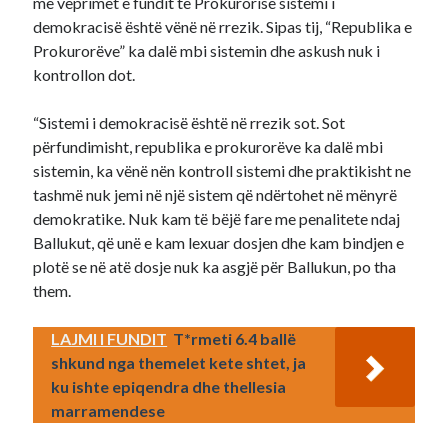
me veprimet e fundit të Prokurorisë sistemi i
demokracisë është vënë në rrezik. Sipas tij, “Republika e
Prokurorëve” ka dalë mbi sistemin dhe askush nuk i
kontrollon dot.
“Sistemi i demokracisë është në rrezik sot. Sot
përfundimisht, republika e prokurorëve ka dalë mbi
sistemin, ka vënë nën kontroll sistemi dhe praktikisht ne
tashmë nuk jemi në një sistem që ndërtohet në mënyrë
demokratike. Nuk kam të bëjë fare me penalitete ndaj
Ballukut, që unë e kam lexuar dosjen dhe kam bindjen e
plotë se në atë dosje nuk ka asgjë për Ballukun, po tha
them.
LAJMI I FUNDIT
T*rmeti 6.4 ballë
shkund nga themelet kete shtet, ja
ku ishte epiqendra dhe thellesia
marramendese