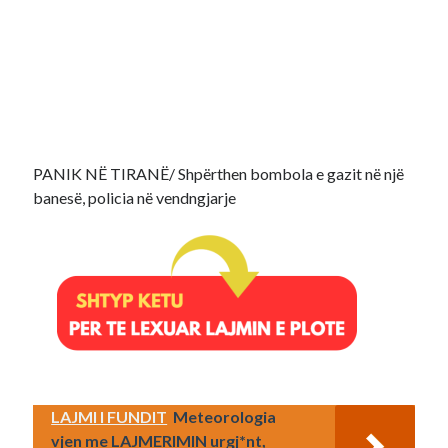
PANIK NË TIRANË/ Shpërthen bombola e gazit në një
banesë, policia në vendngjarje
LAJMI I FUNDIT
Meteorologia
vjen me LAJMERIMIN urgj*nt,