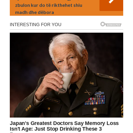
zbulon kur do të rikthehet shiu
madh dhe dëbora