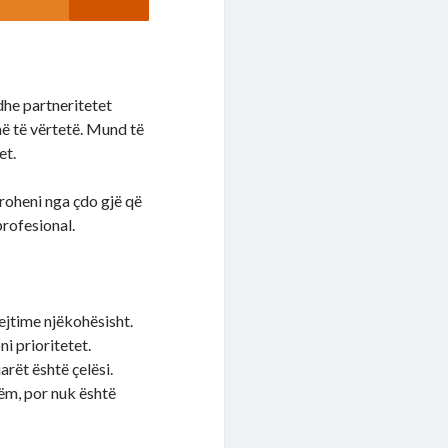
dhe partneritetet
në të vërtetë. Mund të
et.
liroheni nga çdo gjë që
profesional.
ejtime njëkohësisht.
i prioritetet.
rët është çelësi.
ëm, por nuk është