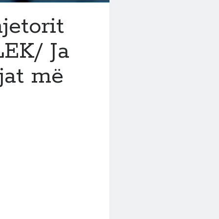
jetorit
LEK/ Ja
njat më