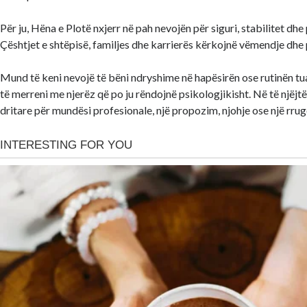
Për ju, Hëna e Plotë nxjerr në pah nevojën për siguri, stabilitet dh
Çështjet e shtëpisë, familjes dhe karrierës kërkojnë vëmendje dhe 
Mund të keni nevojë të bëni ndryshime në hapësirën ose rutinën tu
të merreni me njerëz që po ju rëndojnë psikologjikisht. Në të njëjt
dritare për mundësi profesionale, një propozim, njohje ose një rrugë