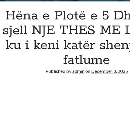
Hëna e Plotë e 5 Dh
sjell NJE THES ME 
ku i keni katër she
fatlume
Published by
admin
on
December 3, 2025