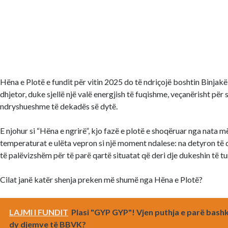
Hëna e Plotë e fundit për vitin 2025 do të ndriçojë boshtin Binjak
dhjetor, duke sjellë një valë energjish të fuqishme, veçanërisht për 
ndryshueshme të dekadës së dytë.
E njohur si “Hëna e ngrirë”, kjo fazë e plotë e shoqëruar nga nata m
temperaturat e ulëta vepron si një moment ndalese: na detyron të 
të palëvizshëm për të parë qartë situatat që deri dje dukeshin të tu
Cilat janë katër shenja preken më shumë nga Hëna e Plotë?
LAJMI I FUNDIT
Plasi "GYP GYP"! Vjen puthja e parë bash
dy djemve të BBVK?