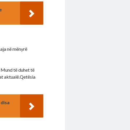
e
uaja në mënyrë
. Mund të duhet të
rat aktualë.Qetësia
 disa