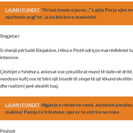
LAJMI I FUNDIT
"Prisni mesin e javes..." Lajda Porja vjen m
njoftimin urgj*nt: Ja ku bie bore masivisht
Shigjetari
Si shenjë përballë Binjakëve, Hëna e Plotë ndriçon marrëdhëniet t
intensive.
Çështjet e fshehura, ankesat ose çekuilibrat mund të dalin në dritë
vendosni kufij ose të bëni një bisedë të sinqertë që lëkund ekuilib
dhe realizmi janë aleatët tuaj.
LAJMI I FUNDIT
Ngjarje e rende ne vend, autobusi perplas
makina! Pamje te frikshme, njerez te shtrire ne toke
Peshqit