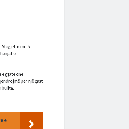
ë–Shigjetar më 5
shenjat e
ë e gjatë dhe
qëndrojmë për një çast
rbullta.
kë e