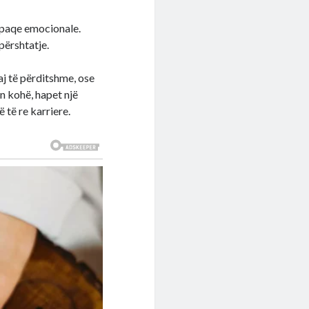
e paqe emocionale.
përshtatje.
aj të përditshme, ose
ën kohë, hapet një
 të re karriere.