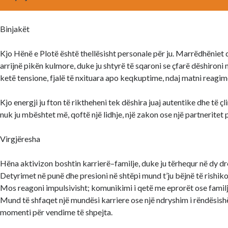
Binjakët
Kjo Hënë e Plotë është thellësisht personale për ju. Marrëdhëniet 
arrijnë pikën kulmore, duke ju shtyrë të sqaroni se çfarë dëshironi 
ketë tensione, fjalë të nxituara apo keqkuptime, ndaj matni reagim
Kjo energji ju fton të riktheheni tek dëshira juaj autentike dhe të ç
nuk ju mbështet më, qoftë një lidhje, një zakon ose një partneritet 
Virgjëresha
Hëna aktivizon boshtin karrierë–familje, duke ju tërhequr në dy dr
Detyrimet në punë dhe presioni në shtëpi mund t’ju bëjnë të rishikon
Mos reagoni impulsivisht; komunikimi i qetë me eprorët ose familja
Mund të shfaqet një mundësi karriere ose një ndryshim i rëndësish
momenti për vendime të shpejta.