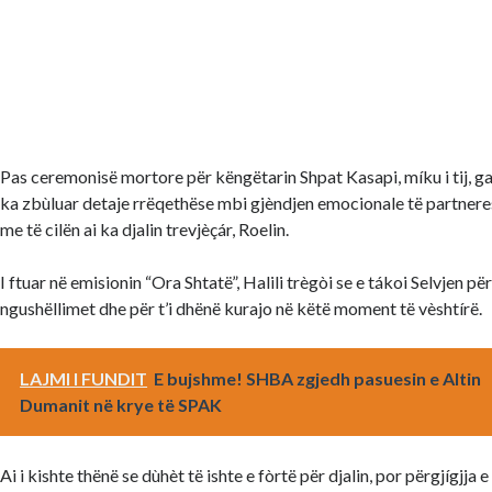
Pas ceremonisë mortore për këngëtarin Shpat Kasapi, míku i tij, gaz
ka zbùluar detaje rrëqethëse mbi gjèndjen emocionale të partneres 
me të cilën ai ka djalin trevjèçár, Roelin.
I ftuar në emisionin “Ora Shtatë”, Halili trègòi se e tákoi Selvjen për
ngushëllimet dhe për t’i dhënë kurajo në këtë moment të vèshtírë.
LAJMI I FUNDIT
E bujshme! SHBA zgjedh pasuesin e Altin
Dumanit në krye të SPAK
Ai i kishte thënë se dùhèt të ishte e fòrtë për djalin, por përgjígjja e