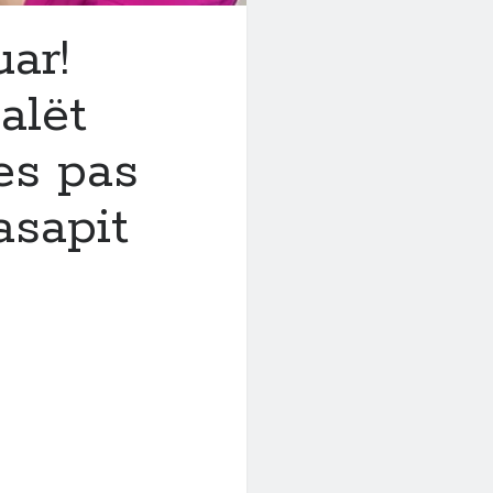
ar!
alët
es pas
asapit