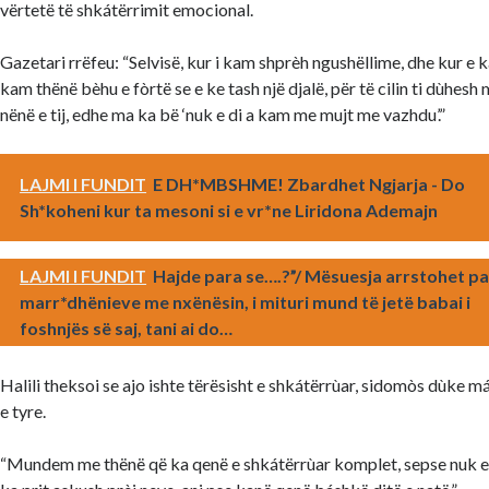
vërtetë të shkátërrimit emocional.
Gazetari rrëfeu: “Selvisë, kur i kam shprèh ngushëllime, dhe kur e k
kam thënë bèhu e fòrtë se e ke tash një djalë, për të cilin ti dùhes
nënë e tij, edhe ma ka bë ‘nuk e di a kam me mujt me vazhdu’.”
LAJMI I FUNDIT
E DH*MBSHME! Zbardhet Ngjarja - Do
Sh*koheni kur ta mesoni si e vr*ne Liridona Ademajn
LAJMI I FUNDIT
Hajde para se….?”/ Mësuesja arrstohet p
marr*dhënieve me nxënësin, i mituri mund të jetë babai i
foshnjës së saj, tani ai do…
Halili theksoi se ajo ishte tërësisht e shkátërrùar, sidomòs dùke m
e tyre.
“Mundem me thënë që ka qenë e shkátërrùar komplet, sepse nuk e k