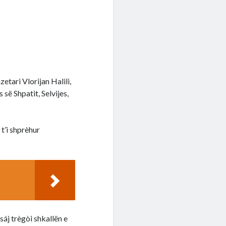
etari Vlorijan Halili,
së Shpatit, Selvijes,
 t’i shprèhur
 sáj trègòi shkallën e