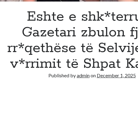
Eshte e shk*terru
Gazetari zbulon fj
rr*qethëse të Selvij
v*rrimit të Shpat K
Published by
admin
on
December 1, 2025