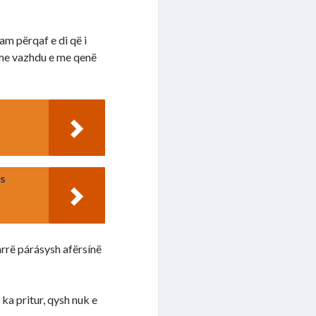
am përqaf e di që i
h me vazhdu e me qenë
as
árrë párásysh afërsínë
a pritur, qysh nuk e