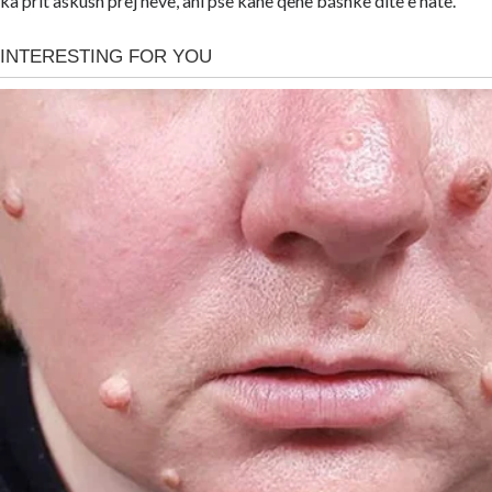
ka prit askush prèj neve, ani pse kanë qenë báshkë ditë e natë.”