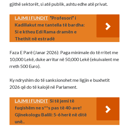
gjithë sektorët, si atë publik, ashtu edhe atë privat.
LAJMI I FUNDIT
“Profesori” i
Kadillakut me tantella të bardha:
Si e ktheu Edi Rama dramën e
Thethit në estradë
Faza E Parë (Janar 2026): Paga minimale do të rritet me
10,000 Lekë, duke arritur në 50,000 Lekë (ekuivalent me
rreth 500 Euro).
Ky ndryshim do të sanksionohet me ligjin e buxhetit
2026 që do të kalojë në Parlament.
LAJMI I FUNDIT
Si të jemi të
fuqishëm ne s**s pas të 40-ave!
Gjinekologu Balili: 5-6 herë në ditë
unë..