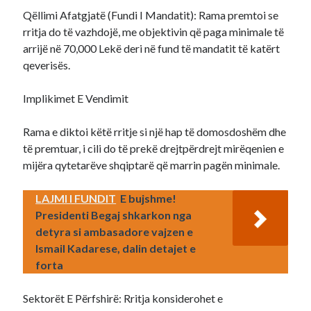
Qëllimi Afatgjatë (Fundi I Mandatit): Rama premtoi se
rritja do të vazhdojë, me objektivin që paga minimale të
arrijë në 70,000 Lekë deri në fund të mandatit të katërt
qeverisës.
Implikimet E Vendimit
Rama e diktoi këtë rritje si një hap të domosdoshëm dhe
të premtuar, i cili do të prekë drejtpërdrejt mirëqenien e
mijëra qytetarëve shqiptarë që marrin pagën minimale.
LAJMI I FUNDIT
E bujshme!
Presidenti Begaj shkarkon nga
detyra si ambasadore vajzen e
Ismail Kadarese, dalin detajet e
forta
Sektorët E Përfshirë: Rritja konsiderohet e