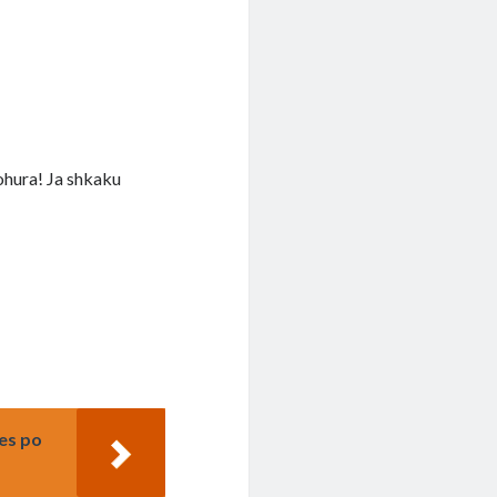
johura! Ja shkaku
hes po