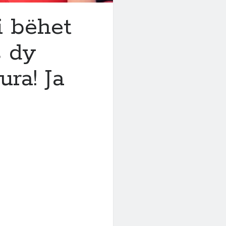
i bëhet
s dy
ra! Ja