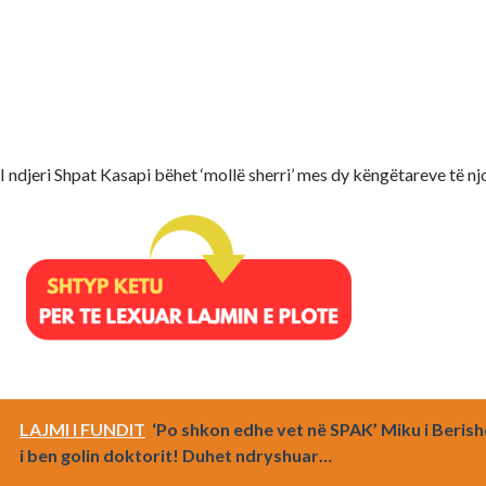
I ndjeri Shpat Kasapi bëhet ‘mollë sherri’ mes dy këngëtareve të n
LAJMI I FUNDIT
‘Po shkon edhe vet në SPAK’ Miku i Beris
i ben golin doktorit! Duhet ndryshuar…