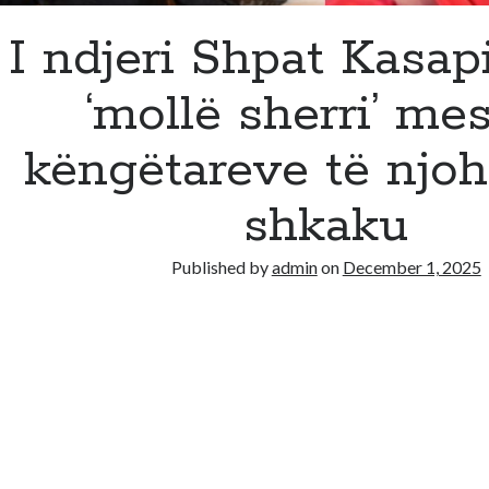
I ndjeri Shpat Kasap
‘mollë sherri’ me
këngëtareve të njohu
shkaku
Published by
admin
on
December 1, 2025