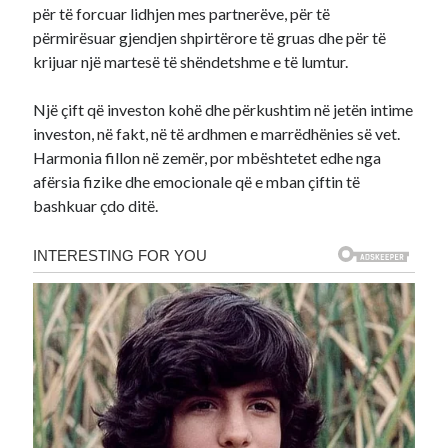
për të forcuar lidhjen mes partnerëve, për të
përmirësuar gjendjen shpirtërore të gruas dhe për të
krijuar një martesë të shëndetshme e të lumtur.
Një çift që investon kohë dhe përkushtim në jetën intime
investon, në fakt, në të ardhmen e marrëdhënies së vet.
Harmonia fillon në zemër, por mbështetet edhe nga
afërsia fizike dhe emocionale që e mban çiftin të
bashkuar çdo ditë.