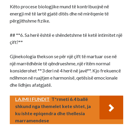
Këto procese biologjike mund të kontribuojnë në
energji më të lartë gjatë ditës dhe në mirëqenie të
përgjithshme fizike.
## **6. Sa herë është e shëndetshme të ketë intimitet një
çift?**
Gjinekologia thekson se për një çift të martuar ose në
një marrëdhënie të qëndrueshme, një ritëm normal
konsiderohet **3 deri në 4 herë në javë**. Kjo frekuencë
ndihmon në ruajtjen e harmonisë, qetësisë emocionale
dhe lidhjes afatgjatë.
LAJMI I FUNDIT
T*rmeti 6.4 ballë
shkund nga themelet kete shtet, ja
ku ishte epiqendra dhe thellesia
marramendese