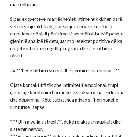
marrëdhënies.
Sipas ekspertëve, marrëdhëniet intime nuk duhen parë
vetëm si një akt fizik, por si një ndërveprim i thellë
emocional që sjell përfitime të shumëfishta. Më poshtë
gjeni një analizë të detajuar mbi efektet pozitive që ka
një jetë intime e rregullt për gratë dhe për çiftin në
tërësi.
## **1. Reduktim i stresit dhe përmirësim i humorit**
Gjatë kontaktit fizik dhe intimitetit emocional, trupi
çliron një kombinim hormonësh si oksitocina, endorfina
dhe dopamina. Këto substanca njihen si “hormonet e
lumturisë”, sepse:
* **Ulin nivelin e stresit**, duke relaksuar muskujt dhe
sistemin nervor.
* **Rrisin humorin**, duke zvogëluar ndjenjat e ankthit