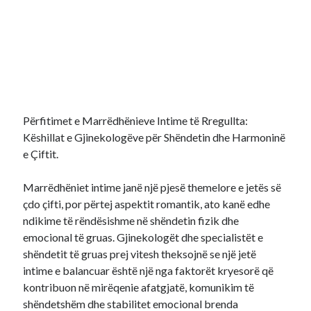
Përfitimet e Marrëdhënieve Intime të Rregullta:
Këshillat e Gjinekologëve për Shëndetin dhe Harmoninë
e Çiftit.
Marrëdhëniet intime janë një pjesë themelore e jetës së
çdo çifti, por përtej aspektit romantik, ato kanë edhe
ndikime të rëndësishme në shëndetin fizik dhe
emocional të gruas. Gjinekologët dhe specialistët e
shëndetit të gruas prej vitesh theksojnë se një jetë
intime e balancuar është një nga faktorët kryesorë që
kontribuon në mirëqenie afatgjatë, komunikim të
shëndetshëm dhe stabilitet emocional brenda