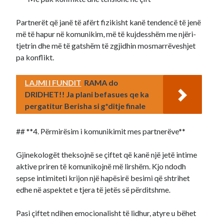
Partnerët që janë të afërt fizikisht kanë tendencë të jenë
më të hapur në komunikim, më të kujdesshëm me njëri-
tjetrin dhe më të gatshëm të zgjidhin mosmarrëveshjet
pa konflikt.
LAJMI I FUNDIT
RAMA do
DRIDHET!! Ja plani befasues qe ka
pergatitur Berisha si g*ditje finale
## **4. Përmirësim i komunikimit mes partnerëve**
Gjinekologët theksojnë se çiftet që kanë një jetë intime
aktive priren të komunikojnë më lirshëm. Kjo ndodh
sepse intimiteti krijon një hapësirë besimi që shtrihet
edhe në aspektet e tjera të jetës së përditshme.
Pasi çiftet ndihen emocionalisht të lidhur, atyre u bëhet