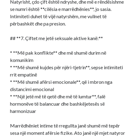
Natyrisht, çdo çift është ndryshe, dhe më e rëndësishme
se numri është **cilësia e marrëdhënies**, jo sasia.
Intimiteti duhet të vijë natyrshëm, me vullnet të
përbashkët dhe pa presion.
## **7. Çiftet me jetë seksuale aktive kanë:**
* **Më pak konflikte** dhe më shumë durim në
komunikim
* **Më shumë kujdes për njëri-tjetrin**, sepse intimiteti
rrit empatinë
* **Më shumë afërsi emocionale**, që i mbron nga
distancimi emocional
* **Një jetë më të qetë dhe më të lumtur**, falë
hormonëve të balancuar dhe bashkëjetesës së
harmonizuar
Marrëdhëniet intime të rregullta janë shumë më tepër
sesa një moment afërsie fizike. Ato janë një mjet natyror