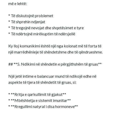
më e lehtë:
* Të diskutojnë problemet
* Të shprehin ndjenjat
* Të tregojnë nevojat dhe shqetësimet e tyre
* Të ndërtojnë mirëkuptim të ndërsjellë
Ky lloj komunikimi është një nga kolonat më të forta të
një marrëdhënieje të shëndetshme dhe të qëndrueshme.
## **5. Ndikimi në shëndetin e përgjithshëm të gruas**
Një jetë intime e balancuar mund të ndikojë edhe në
aspekte të tjera të shëndetit të gruas, si:
* **Rritja e qarkullimit të gjakut**
* **Mbështetja e sistemit imunitar**
* **Rregullimi natyral i disa hormoneve**