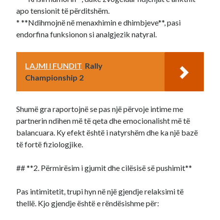
apo tensionit të përditshëm.
* **Ndihmojnë në menaxhimin e dhimbjeve**, pasi
endorfina funksionon si analgjezik natyral.
LAJMI I FUNDIT
Rally
Championship 2
Shumë gra raportojnë se pas një përvoje intime me
partnerin ndihen më të qeta dhe emocionalisht më të
balancuara. Ky efekt është i natyrshëm dhe ka një bazë
të fortë fiziologjike.
## **2. Përmirësim i gjumit dhe cilësisë së pushimit**
Pas intimitetit, trupi hyn në një gjendje relaksimi të
thellë. Kjo gjendje është e rëndësishme për: