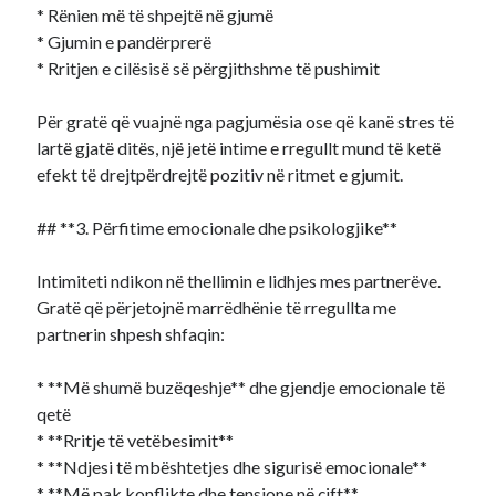
* Rënien më të shpejtë në gjumë
* Gjumin e pandërprerë
* Rritjen e cilësisë së përgjithshme të pushimit
Për gratë që vuajnë nga pagjumësia ose që kanë stres të
lartë gjatë ditës, një jetë intime e rregullt mund të ketë
efekt të drejtpërdrejtë pozitiv në ritmet e gjumit.
## **3. Përfitime emocionale dhe psikologjike**
Intimiteti ndikon në thellimin e lidhjes mes partnerëve.
Gratë që përjetojnë marrëdhënie të rregullta me
partnerin shpesh shfaqin:
* **Më shumë buzëqeshje** dhe gjendje emocionale të
qetë
* **Rritje të vetëbesimit**
* **Ndjesi të mbështetjes dhe sigurisë emocionale**
* **Më pak konflikte dhe tensione në çift**