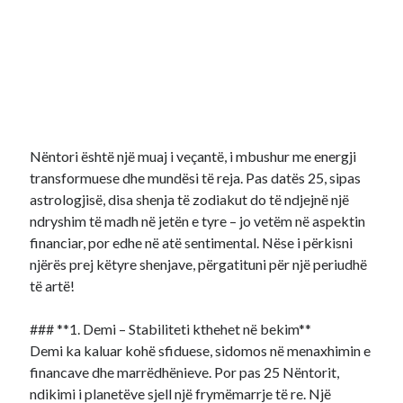
Nëntori është një muaj i veçantë, i mbushur me energji
transformuese dhe mundësi të reja. Pas datës 25, sipas
astrologjisë, disa shenja të zodiakut do të ndjejnë një
ndryshim të madh në jetën e tyre – jo vetëm në aspektin
financiar, por edhe në atë sentimental. Nëse i përkisni
njërës prej këtyre shenjave, përgatituni për një periudhë
të artë!
### **1. Demi – Stabiliteti kthehet në bekim**
Demi ka kaluar kohë sfiduese, sidomos në menaxhimin e
financave dhe marrëdhënieve. Por pas 25 Nëntorit,
ndikimi i planetëve sjell një frymëmarrje të re. Një