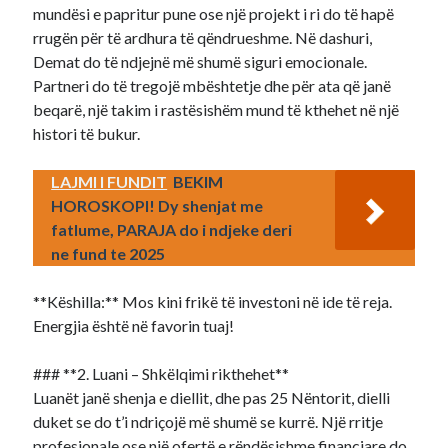
mundësi e papritur pune ose një projekt i ri do të hapë
rrugën për të ardhura të qëndrueshme. Në dashuri,
Demat do të ndjejnë më shumë siguri emocionale.
Partneri do të tregojë mbështetje dhe për ata që janë
beqarë, një takim i rastësishëm mund të kthehet në një
histori të bukur.
LAJMI I FUNDIT
BEKIM
HOROSKOPI! Dy shenjat me
fatlume, PARAJA do i ndjeke deri
ne fund te 2025
**Këshilla:** Mos kini frikë të investoni në ide të reja.
Energjia është në favorin tuaj!
### **2. Luani – Shkëlqimi rikthehet**
Luanët janë shenja e diellit, dhe pas 25 Nëntorit, dielli
duket se do t’i ndriçojë më shumë se kurrë. Një rritje
profesionale ose një ofertë e rëndësishme financiare do