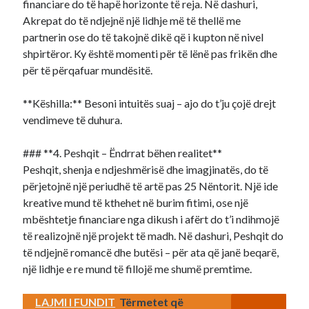
financiare do të hapë horizonte të reja. Në dashuri,
Akrepat do të ndjejnë një lidhje më të thellë me
partnerin ose do të takojnë dikë që i kupton në nivel
shpirtëror. Ky është momenti për të lënë pas frikën dhe
për të përqafuar mundësitë.
**Këshilla:** Besoni intuitës suaj – ajo do t’ju çojë drejt
vendimeve të duhura.
### **4. Peshqit – Ëndrrat bëhen realitet**
Peshqit, shenja e ndjeshmërisë dhe imagjinatës, do të
përjetojnë një periudhë të artë pas 25 Nëntorit. Një ide
kreative mund të kthehet në burim fitimi, ose një
mbështetje financiare nga dikush i afërt do t’i ndihmojë
të realizojnë një projekt të madh. Në dashuri, Peshqit do
të ndjejnë romancë dhe butësi – për ata që janë beqarë,
një lidhje e re mund të fillojë me shumë premtime.
LAJMI I FUNDIT
Tërmetet që