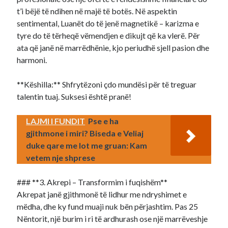
t’i bëjë të ndihen në majë të botës. Në aspektin
sentimental, Luanët do të jenë magnetikë – karizma e
tyre do të tërheqë vëmendjen e dikujt që ka vlerë. Për
ata që janë në marrëdhënie, kjo periudhë sjell pasion dhe
harmoni.
**Këshilla:** Shfrytëzoni çdo mundësi për të treguar
talentin tuaj. Suksesi është pranë!
LAJMI I FUNDIT
Pse e ha
gjithmone i miri? Biseda e Veliaj
duke qare me lot me gruan: Kam
vetem nje shprese
### **3. Akrepi – Transformim i fuqishëm**
Akrepat janë gjithmonë të lidhur me ndryshimet e
mëdha, dhe ky fund muaji nuk bën përjashtim. Pas 25
Nëntorit, një burim i ri të ardhurash ose një marrëveshje