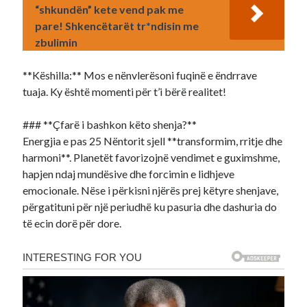
“shkundën” kete vend pak me
pare! Shkencëtarët tr*ndisin me
zbulimin
**Këshilla:** Mos e nënvlerësoni fuqinë e ëndrrave
tuaja. Ky është momenti për t’i bërë realitet!
### **Çfarë i bashkon këto shenja?**
Energjia e pas 25 Nëntorit sjell **transformim, rritje dhe
harmoni**. Planetët favorizojnë vendimet e guximshme,
hapjen ndaj mundësive dhe forcimin e lidhjeve
emocionale. Nëse i përkisni njërës prej këtyre shenjave,
përgatituni për një periudhë ku pasuria dhe dashuria do
të ecin dorë për dore.