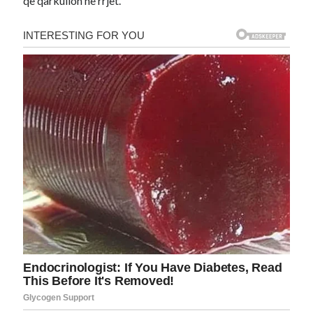
që qarkullon në rrjet.