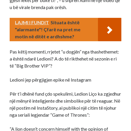
gjesh lekët për bukë ti?”, – u shpreh Xumi në një video që
u bë virale brenda pak orësh.
LAJMI I FUNDIT
Situata është
"alarmante"! Çfarë na pret me
motin në ditët e ardhshme?
Pas këtij momenti, rrjetet “u dogjën” nga thashethemet:
a është ndarë Ledioni? A do të rikthehet në sezonin e ri
të “Big Brother VIP”?
Ledioni jep përgjigjen epike në Instagram
Për t’i dhënë fund çdo spekulimi, Ledion Liço ka zgjedhur
një mënyrë inteligjente dhe simbolike për të reaguar. Në
një postim në InstaStory, ai publikoi një citim të njohur
nga seriali legjendar “Game of Thrones”:
“A lion doesn’t concern himself with the opinion of