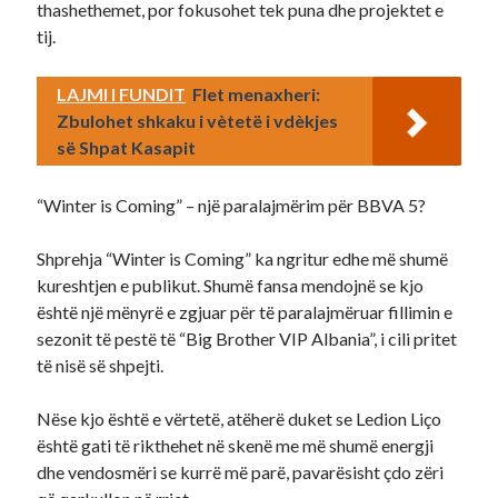
thashethemet, por fokusohet tek puna dhe projektet e
tij.
LAJMI I FUNDIT
Flet menaxheri:
Zbulohet shkaku i vètetë i vdèkjes
së Shpat Kasapit
“Winter is Coming” – një paralajmërim për BBVA 5?
Shprehja “Winter is Coming” ka ngritur edhe më shumë
kureshtjen e publikut. Shumë fansa mendojnë se kjo
është një mënyrë e zgjuar për të paralajmëruar fillimin e
sezonit të pestë të “Big Brother VIP Albania”, i cili pritet
të nisë së shpejti.
Nëse kjo është e vërtetë, atëherë duket se Ledion Liço
është gati të rikthehet në skenë me më shumë energji
dhe vendosmëri se kurrë më parë, pavarësisht çdo zëri