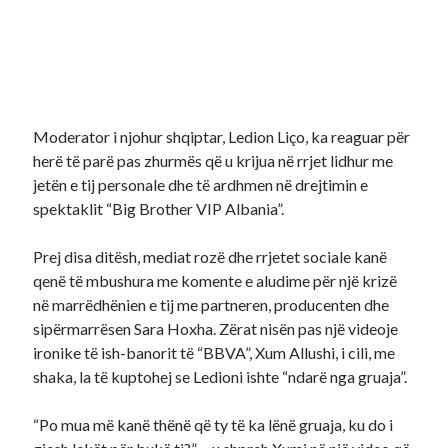
Moderator i njohur shqiptar, Ledion Liço, ka reaguar për
herë të parë pas zhurmës që u krijua në rrjet lidhur me
jetën e tij personale dhe të ardhmen në drejtimin e
spektaklit “Big Brother VIP Albania”.
Prej disa ditësh, mediat rozë dhe rrjetet sociale kanë
qenë të mbushura me komente e aludime për një krizë
në marrëdhënien e tij me partneren, producenten dhe
sipërmarrësen Sara Hoxha. Zërat nisën pas një videoje
ironike të ish-banorit të “BBVA”, Xum Allushi, i cili, me
shaka, la të kuptohej se Ledioni ishte “ndarë nga gruaja”.
“Po mua më kanë thënë që ty të ka lënë gruaja, ku do i