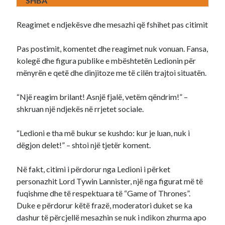
SHBA
Reagimet e ndjekësve dhe mesazhi që fshihet pas citimit
Pas postimit, komentet dhe reagimet nuk vonuan. Fansa,
kolegë dhe figura publike e mbështetën Ledionin për
mënyrën e qetë dhe dinjitoze me të cilën trajtoi situatën.
“Një reagim brilant! Asnjë fjalë, vetëm qëndrim!” –
shkruan një ndjekës në rrjetet sociale.
“Ledioni e tha më bukur se kushdo: kur je luan, nuk i
dëgjon delet!” – shtoi një tjetër koment.
Në fakt, citimi i përdorur nga Ledioni i përket
personazhit Lord Tywin Lannister, një nga figurat më të
fuqishme dhe të respektuara të “Game of Thrones”.
Duke e përdorur këtë frazë, moderatori duket se ka
dashur të përcjellë mesazhin se nuk i ndikon zhurma apo