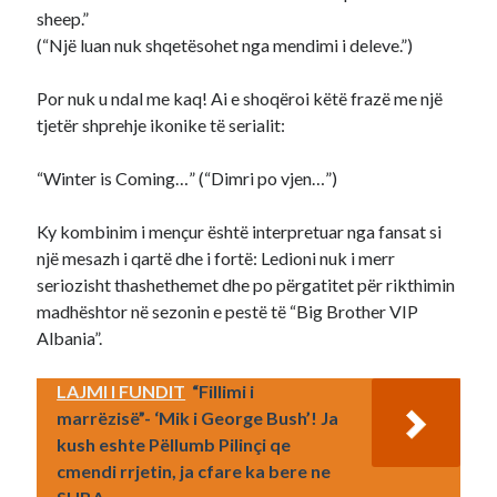
sheep.”
(“Një luan nuk shqetësohet nga mendimi i deleve.”)
Por nuk u ndal me kaq! Ai e shoqëroi këtë frazë me një
tjetër shprehje ikonike të serialit:
“Winter is Coming…” (“Dimri po vjen…”)
Ky kombinim i mençur është interpretuar nga fansat si
një mesazh i qartë dhe i fortë: Ledioni nuk i merr
seriozisht thashethemet dhe po përgatitet për rikthimin
madhështor në sezonin e pestë të “Big Brother VIP
Albania”.
LAJMI I FUNDIT
“Fillimi i
marrëzisë”- ‘Mik i George Bush’! Ja
kush eshte Pëllumb Pilinçi qe
cmendi rrjetin, ja cfare ka bere ne