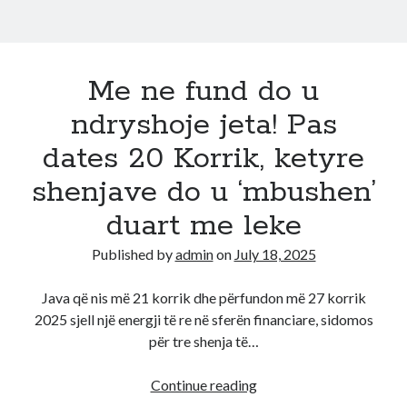
Me ne fund do u
ndryshoje jeta! Pas
dates 20 Korrik, ketyre
shenjave do u ‘mbushen’
duart me leke
Published by
admin
on
July 18, 2025
Java që nis më 21 korrik dhe përfundon më 27 korrik
2025 sjell një energji të re në sferën financiare, sidomos
për tre shenja të…
Me
Continue reading
ne